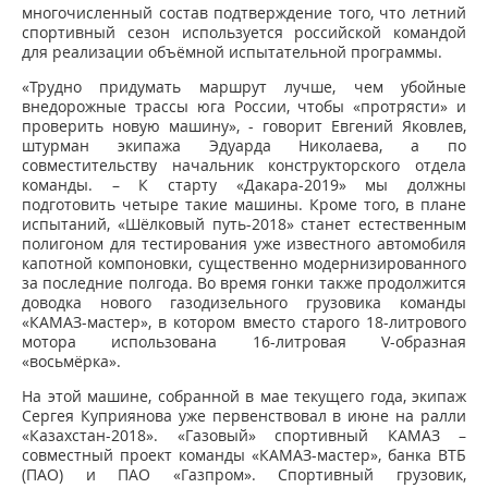
многочисленный состав подтверждение того, что летний
спортивный сезон используется российской командой
для реализации объёмной испытательной программы.
«Трудно придумать маршрут лучше, чем убойные
внедорожные трассы юга России, чтобы «протрясти» и
проверить новую машину», - говорит Евгений Яковлев,
штурман экипажа Эдуарда Николаева, а по
совместительству начальник конструкторского отдела
команды. – К старту «Дакара-2019» мы должны
подготовить четыре такие машины. Кроме того, в плане
испытаний, «Шёлковый путь-2018» станет естественным
полигоном для тестирования уже известного автомобиля
капотной компоновки, существенно модернизированного
за последние полгода. Во время гонки также продолжится
доводка нового газодизельного грузовика команды
«КАМАЗ-мастер», в котором вместо старого 18-литрового
мотора использована 16-литровая V-образная
«восьмёрка».
На этой машине, собранной в мае текущего года, экипаж
Сергея Куприянова уже первенствовал в июне на ралли
«Казахстан-2018». «Газовый» спортивный КАМАЗ –
совместный проект команды «КАМАЗ-мастер», банка ВТБ
(ПАО) и ПАО «Газпром». Спортивный грузовик,