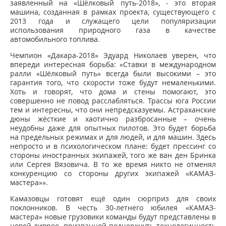
заявленный на «Шёлковый путь-2018», - это вторая
машина, созданная в рамках проекта, существующего с
2013 года и служащего цели популяризации
использования природного газа в качестве
автомобильного топлива.
Чемпион «Дакара-2018» Эдуард Николаев уверен, что
впереди интересная борьба: «Ставки в международном
ралли «Шёлковый путь» всегда были высокими – это
гарантия того, что скорости тоже будут немаленькими.
Хоть и говорят, что дома и стены помогают, это
совершенно не повод расслабляться. Трассы юга России
тем и интересны, что они непредсказуемы. Астраханские
дюны жёсткие и хаотично разбросанные – очень
неудобны даже для опытных пилотов. Это будет борьба
на предельных режимах и для людей, и для машин. Здесь
непросто и в психологическом плане: будет прессинг со
стороны иностранных экипажей, того же ван ден Бринка
или Сергея Вязовича. В то же время никто не отменял
конкуренцию со стороны других экипажей «КАМАЗ-
мастера»».
Камазовцы готовят ещё один сюрприз для своих
поклонников. В честь 30-летнего юбилея «КАМАЗ-
мастера» новые грузовики команды будут представлены в
новой ливрее, призванной подчеркнуть технологичность