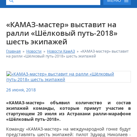
МЕНЮ
О КОМПАНИИ
«КАМАЗ-мастер» выставит на
ралли «Шёлковый путь-2018»
КАТАЛОГ АВТОТЕХНИКИ
шесть экипажей
Главная
»
Новости
»
Новости КамАЗ
»
«КАМАЗ-мастер» выставит
СЕРВИС И ГАРАНТИЙНЫЕ ОБЯЗАТЕЛЬСТВА
на ралли «Шёлковый путь-2018» шесть экипажей
ЗАПАСНЫЕ ЧАСТИ
РЕМОНТ ДВИГАТЕЛЕЙ КАМАЗ
26 июня, 2018
ФИНАНСОВЫЙ СЕРВИС
«КАМАЗ-мастер» объявил количество и состав
экипажей команды, которые примут участие в
стартующем 20 июля из Астрахани ралли-марафоне
ФОТОГАЛЕРЕЯ
«Шёлковый путь-2018».
Команду «КАМАЗ-мастер» на международной гонке будут
КОНТАКТНАЯ ИНФОРМАЦИЯ
представлять шесть экипажей: пилот Эдуард Николаев -