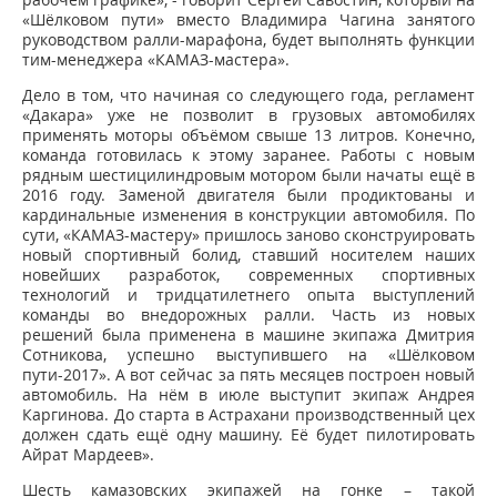
«Шёлковом пути» вместо Владимира Чагина занятого
руководством ралли-марафона, будет выполнять функции
тим-менеджера «КАМАЗ-мастера».
Дело в том, что начиная со следующего года, регламент
«Дакара» уже не позволит в грузовых автомобилях
применять моторы объёмом свыше 13 литров. Конечно,
команда готовилась к этому заранее. Работы с новым
рядным шестицилиндровым мотором были начаты ещё в
2016 году. Заменой двигателя были продиктованы и
кардинальные изменения в конструкции автомобиля. По
сути, «КАМАЗ-мастеру» пришлось заново сконструировать
новый спортивный болид, ставший носителем наших
новейших разработок, современных спортивных
технологий и тридцатилетнего опыта выступлений
команды во внедорожных ралли. Часть из новых
решений была применена в машине экипажа Дмитрия
Сотникова, успешно выступившего на «Шёлковом
пути-2017». А вот сейчас за пять месяцев построен новый
автомобиль. На нём в июле выступит экипаж Андрея
Каргинова. До старта в Астрахани производственный цех
должен сдать ещё одну машину. Её будет пилотировать
Айрат Мардеев».
Шесть камазовских экипажей на гонке – такой