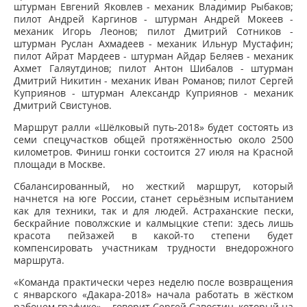
штурман Евгений Яковлев - механик Владимир Рыбаков;
пилот Андрей Каргинов - штурман Андрей Мокеев -
механик Игорь Леонов; пилот Дмитрий Сотников -
штурман Руслан Ахмадеев - механик Ильнур Мустафин;
пилот Айрат Мардеев - штурман Айдар Беляев - механик
Ахмет Галяутдинов; пилот Антон Шибалов - штурман
Дмитрий Никитин - механик Иван Романов; пилот Сергей
Куприянов - штурман Александр Куприянов - механик
Дмитрий Свистунов.
Маршрут ралли «Шёлковый путь-2018» будет состоять из
семи спецучастков общей протяжённостью около 2500
километров. Финиш гонки состоится 27 июля на Красной
площади в Москве.
Сбалансированный, но жесткий маршрут, который
начнется на юге России, станет серьёзным испытанием
как для техники, так и для людей. Астраханские пески,
бескрайние поволжские и калмыцкие степи: здесь лишь
красота пейзажей в какой-то степени будет
компенсировать участникам трудности внедорожного
маршрута.
«Команда практически через неделю после возвращения
с январского «Дакара-2018» начала работать в жёстком
рабочем графике», - говорит Сергей Савостин, который на