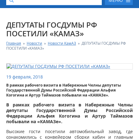
МЕНЮ
О КОМПАНИИ
ДЕПУТАТЫ ГОСДУМЫ РФ
ПОСЕТИЛИ «КАМАЗ»
КАТАЛОГ АВТОТЕХНИКИ
Главная
»
Новости
»
Новости КамАЗ
»
ДЕПУТАТЫ ГОСДУМЫ РФ
ПОСЕТИЛИ «КАМАЗ»
СЕРВИС И ГАРАНТИЙНЫЕ ОБЯЗАТЕЛЬСТВА
ЗАПАСНЫЕ ЧАСТИ
19 февраля, 2018
В рамках рабочего визита в Набережные Челны депутаты
РЕМОНТ ДВИГАТЕЛЕЙ КАМАЗ
Государственной Думы Российской Федерации Альфия
Когогина и Артур Таймазов побывали на «КАМАЗе».
ФИНАНСОВЫЙ СЕРВИС
В рамках рабочего визита в Набережные Челны
депутаты Государственной Думы Российской
Федерации Альфия Когогина и Артур Таймазов
ФОТОГАЛЕРЕЯ
побывали на «КАМАЗе».
Высокие гости посетили автомобильный завод, где
КОНТАКТНАЯ ИНФОРМАЦИЯ
ознакомились с конвейером сборки кабин и главным