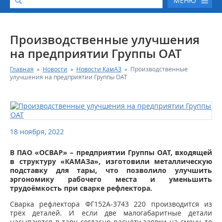
МЕНЮ
О КОМПАНИИ
Производственные улучшения
на предприятии Группы ОАТ
КАТАЛОГ АВТОТЕХНИКИ
Главная
»
Новости
»
Новости КамАЗ
»
Производственные
улучшения на предприятии Группы ОАТ
СЕРВИС И ГАРАНТИЙНЫЕ ОБЯЗАТЕЛЬСТВА
ЗАПАСНЫЕ ЧАСТИ
18 ноября, 2022
РЕМОНТ ДВИГАТЕЛЕЙ КАМАЗ
В ПАО «ОСВАР» – предприятии Группы ОАТ, входящей
в структуру «КАМАЗа», изготовили металлическую
ФИНАНСОВЫЙ СЕРВИС
подставку для тары, что позволило улучшить
эргономику рабочего места и уменьшить
трудоёмкость при сварке рефлектора.
ФОТОГАЛЕРЕЯ
Сварка рефлектора ФГ152А-3743 220 производится из
трёх деталей. И если две малогабаритные детали
КОНТАКТНАЯ ИНФОРМАЦИЯ
насыпаются в тару согласно расчёту заявки на смену, то