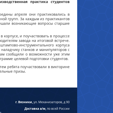
зводственная практика студентов
редины апреля они практиковались в
ной групп. За каждым из практикантов
 решали возникающие вопросы старшие
в корпусе, и поучаствовать в процессе
одителям завода на итоговой встрече.
штампово-инструментального корпуса
т наладчику станков и манипуляторов с
там сообщили о возможности уже этим
ограмме целевой подготовки студентов.
тем ребята поучаствовали в викторине
тельные призы.
г. Вязники,
ул. Механизаторов, д 90
Доставка а/м,
по всей России
я