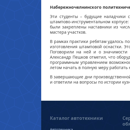
Набережночелнинского политехниче
Эти студенты – будущие наладчики 
штампово-инструментальном корпусе: 
были закреплены наставники из числ
мастера участков.
В рамках практики ребятам удалось по
изготовления штамповой оснастки. Эт
Поговорили на ней и о значимости 
Александр Пешков отметил, что оборуд
программным управлением возможност
летом начать в полную меру работать 
В завершающие дни производственной 
и ответили на вопросы по истории ку
Каталог автотехники
Се
об
Автотехника