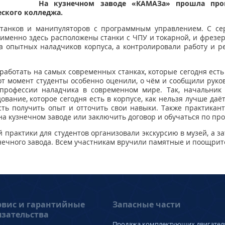
На кузнечном заводе «КАМАЗа» прошла прои
ского колледжа.
станков и манипуляторов с программным управлением. С се
именно здесь расположены станки с ЧПУ и токарной, и фрезер
а опытных наладчиков корпуса, а контролировали работу и
работать на самых современных станках, которые сегодня есть 
от момент студенты особенно оценили, о чём и сообщили руков
профессии наладчика в современном мире. Так, начальник 
ование, которое сегодня есть в корпусе, как нельзя лучше даё
ь получить опыт и отточить свои навыки. Также практикан
на кузнечном заводе или заключить договор и обучаться по пр
практики для студентов организовали экскурсию в музей, а за
знечного завода. Всем участникам вручили памятные и поощри
рвис и гарантийные
Запасные части
язательства
Продажа комплектующих двигател