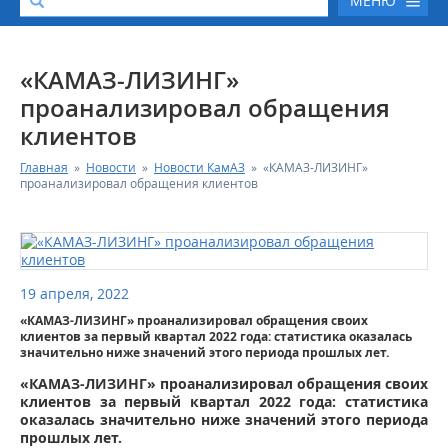
МЕНЮ
О КОМПАНИИ
«КАМАЗ-ЛИЗИНГ»
проанализировал обращения
КАТАЛОГ АВТОТЕХНИКИ
клиентов
Главная
»
Новости
»
Новости КамАЗ
»
«КАМАЗ-ЛИЗИНГ»
СЕРВИС И ГАРАНТИЙНЫЕ ОБЯЗАТЕЛЬСТВА
проанализировал обращения клиентов
ЗАПАСНЫЕ ЧАСТИ
РЕМОНТ ДВИГАТЕЛЕЙ КАМАЗ
19 апреля, 2022
«КАМАЗ-ЛИЗИНГ» проанализировал обращения своих
ФИНАНСОВЫЙ СЕРВИС
клиентов за первый квартал 2022 года: статистика оказалась
значительно ниже значений этого периода прошлых лет.
ФОТОГАЛЕРЕЯ
«КАМАЗ-ЛИЗИНГ» проанализировал обращения своих
клиентов за первый квартал 2022 года: статистика
оказалась значительно ниже значений этого периода
КОНТАКТНАЯ ИНФОРМАЦИЯ
прошлых лет.