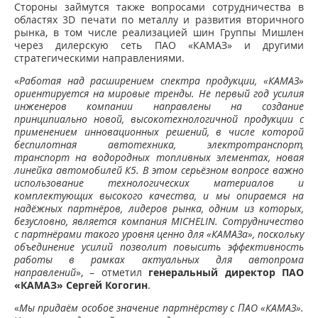
Стороны займутся также вопросами сотрудничества в
областях 3D печати по металлу и развития вторичного
рынка, в том числе реализацией шин Группы Мишлен
через дилерскую сеть ПАО «КАМАЗ» и другими
стратегическими направлениями.
«
Работая над расширением спектра продукции, «КАМАЗ»
ориентируется на мировые тренды. Не первый год усилия
инженеров компании направлены на создание
принципиально новой, высокотехнологичной продукции с
применением инновационных решений, в числе которой
беспилотная автотехника, электротранспорт,
транспорт на водородных топливных элементах, новая
линейка автомобилей К5. В этом серьёзном вопросе важно
использование технологических материалов и
комплектующих высокого качества, и мы опираемся на
надёжных партнёров, лидеров рынка, одним из которых,
безусловно, является компания MICHELIN. Сотрудничество
с партнёрами такого уровня ценно для «КАМАЗа», поскольку
объединение усилий позволит повысить эффективность
работы в рамках актуальных для автопрома
направлений
», – отметил
генеральный директор ПАО
«КАМАЗ» Сергей Когогин
.
«
Мы придаём особое значение партнёрству с ПАО «КАМАЗ».