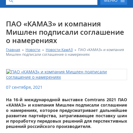
МЕНЮ
О КОМПАНИИ
ПАО «КАМАЗ» и компания
Мишлен подписали соглашение
КАТАЛОГ АВТОТЕХНИКИ
о намерениях
Главная
»
Новости
»
Новости КамАЗ
»
ПАО «КАМАЗ» и компания
СЕРВИС И ГАРАНТИЙНЫЕ ОБЯЗАТЕЛЬСТВА
Мишлен подписали соглашение о намерениях
ЗАПАСНЫЕ ЧАСТИ
РЕМОНТ ДВИГАТЕЛЕЙ КАМАЗ
07 сентября, 2021
ФИНАНСОВЫЙ СЕРВИС
На 16-й международной выставке Comtrans 2021 ПАО
«КАМАЗ» и компания Мишлен подписали соглашение
о намерениях, которое предусматривает дальнейшее
ФОТОГАЛЕРЕЯ
развитие партнёрства, затрагивающее поставку шин
и проработку передовых решений для перспективных
решений российского производителя.
КОНТАКТНАЯ ИНФОРМАЦИЯ