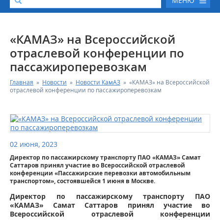
МЕНЮ
О КОМПАНИИ
«КАМАЗ» на Всероссийской
отраслевой конференции по
КАТАЛОГ АВТОТЕХНИКИ
пассажироперевозкам
Главная
»
Новости
»
Новости КамАЗ
»
«КАМАЗ» на Всероссийской
СЕРВИС И ГАРАНТИЙНЫЕ ОБЯЗАТЕЛЬСТВА
отраслевой конференции по пассажироперевозкам
ЗАПАСНЫЕ ЧАСТИ
РЕМОНТ ДВИГАТЕЛЕЙ КАМАЗ
02 июня, 2023
Директор по пассажирскому транспорту ПАО «КАМАЗ» Самат
ФИНАНСОВЫЙ СЕРВИС
Саттаров принял участие во Всероссийской отраслевой
конференции «Пассажирские перевозки автомобильным
транспортом», состоявшейся 1 июня в Москве.
ФОТОГАЛЕРЕЯ
Директор по пассажирскому транспорту ПАО
«КАМАЗ» Самат Саттаров принял участие во
КОНТАКТНАЯ ИНФОРМАЦИЯ
Всероссийской отраслевой конференции