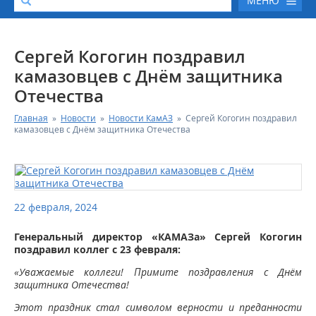
МЕНЮ
О КОМПАНИИ
Сергей Когогин поздравил
камазовцев с Днём защитника
КАТАЛОГ АВТОТЕХНИКИ
Отечества
Главная
»
Новости
»
Новости КамАЗ
»
Сергей Когогин поздравил
СЕРВИС И ГАРАНТИЙНЫЕ ОБЯЗАТЕЛЬСТВА
камазовцев с Днём защитника Отечества
ЗАПАСНЫЕ ЧАСТИ
РЕМОНТ ДВИГАТЕЛЕЙ КАМАЗ
22 февраля, 2024
ФИНАНСОВЫЙ СЕРВИС
Генеральный директор «КАМАЗа» Сергей Когогин
поздравил коллег с 23 февраля:
ФОТОГАЛЕРЕЯ
«Уважаемые коллеги! Примите поздравления с Днём
защитника Отечества!
КОНТАКТНАЯ ИНФОРМАЦИЯ
Этот праздник стал символом верности и преданности