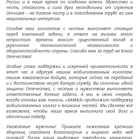
России и в наше время он особенно важен. Мужество и
честь, стойкость и сила духа неотделимы от служения
Отчизне – на боевом посту и в повседневном труде во имя
национальных интересов.
Сегодня наш коллектив с честью выполняет стоящие
перед компанией задачи, в ответ на вызовы этого
непростого времени вносит существенный вклад в
укрепление технологической независимости и
обороноспособности страны. Спасибо вам за труд на благо
Отечества!
Особые слова поддержки и искренней признательности в
этот час я адресую нашим мобилизованным коллегам,
нашим камазовским бойцам, которые сейчас на передовой
и с достоинством несут боевую службу. Вы сплочены идеей
защиты Отечества, с честью и мужеством выполняете
ответственные боевые задачи. А мы, в свою очередь,
всегда готовы вам помочь. «КАМАЗ» продолжит поддержку
мобилизованных коллег и воинских частей. Мы сделаем всё
возможное, чтобы наша армия выполнила свой долг и
обеспечила победу.
Уважаемые мужчины! Примите пожелания крепкого
здоровья, семейного благополучия и мирного неба над
головой! Пусть ваша выдержка, твёрдость характера,