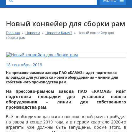
МЕНЮ
О КОМПАНИИ
Новый конвейер для сборки рам
Главная
»
Новости
»
Новости КамАЗ
»
Новый конвейер для
КАТАЛОГ АВТОТЕХНИКИ
сборки рам
СЕРВИС И ГАРАНТИЙНЫЕ ОБЯЗАТЕЛЬСТВА
18 сентября, 2018
ЗАПАСНЫЕ ЧАСТИ
На прессово-рамном завода ПАО «КАМАЗ» идёт подготовка
площадки для установки нового оборудования – линии для
РЕМОНТ ДВИГАТЕЛЕЙ КАМАЗ
собственного производства рам.
На прессово-рамном завода ПАО «КАМАЗ» идёт
подготовка площадки для установки нового
ФИНАНСОВЫЙ СЕРВИС
оборудования – линии для собственного
производства рам.
ФОТОГАЛЕРЕЯ
Всё необходимое для изготовления новой рамы прибудет
на завод в конце 2019 года, а в первом квартале 2020-го
агрегаты уже должны быть запущены. Кроме этого, в
КОНТАКТНАЯ ИНФОРМАЦИЯ