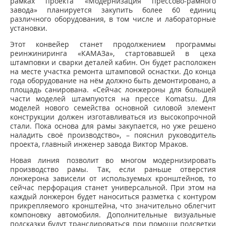
рамках проекта «Модернизация прессово-рамного
завода» планируется закупить более 60 единиц
различного оборудования, в том числе и лабораторные
установки.
Этот конвейер станет продолжением программы
реинжиниринга «КАМАЗа», стартовавшей в цеха
штамповки и сварки деталей кабин. Он будет расположен
на месте участка ремонта штамповой оснастки. До конца
года оборудование на нём должно быть демонтировано, а
площадь санирована. «Сейчас лонжероны для большей
части моделей штампуются на прессе Komatsu. Для
моделей нового семейства основной силовой элемент
конструкции должен изготавливаться из высокопрочной
стали. Пока основа для рамы закупается, но уже решено
наладить своё производство», – пояснил руководитель
проекта, главный инженер завода Виктор Мраков.
Новая линия позволит во многом модернизировать
производство рамы. Так, если раньше отверстия
лонжерона зависели от используемых кронштейнов, то
сейчас перфорация станет универсальной. При этом на
каждый лонжерон будет наноситься разметка с контуром
прикрепляемого кронштейна, что значительно облегчит
компоновку автомобиля. Дополнительные визуальные
подсказки будут транслироваться при помощи подсветки