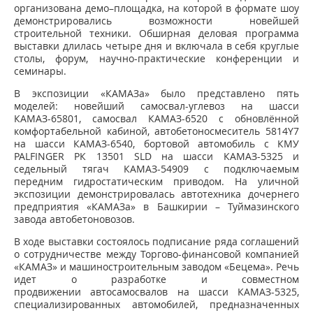
организована демо–площадка, на которой в формате шоу
демонстрировались возможности новейшей
строительной техники. Обширная деловая программа
выставки длилась четыре дня и включала в себя круглые
столы, форум, научно-практические конференции и
семинары.
В экспозиции «КАМАЗа» было представлено пять
моделей: новейший самосвал-углевоз на шасси
КАМАЗ-65801, самосвал КАМАЗ-6520 с обновлённой
комфортабельной кабиной, автобетоносмеситель 5814Y7
на шасси КАМАЗ-6540, бортовой автомобиль с КМУ
PALFINGER РК 13501 SLD на шасси КАМАЗ-5325 и
седельный тягач КАМАЗ-54909 с подключаемым
передним гидростатическим приводом. На уличной
экспозиции демонстрировалась автотехника дочернего
предприятия «КАМАЗа» в Башкирии – Туймазинского
завода автобетоновозов.
В ходе выставки состоялось подписание ряда соглашений
о сотрудничестве между Торгово-финансовой компанией
«КАМАЗ» и машиностроительным заводом «Бецема». Речь
идет о разработке и совместном
продвижении автосамосвалов на шасси КАМАЗ-5325,
специализированных автомобилей, предназначенных