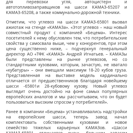
для перевозки угля, автоцистерн и
автотопливозаправщиков на шасси КАМАЗ-65207 и
КАМАЗ-65208, а также коммунально-дорожной техники.
Отметим, что углевоз на шасси КАМАЗ-65801 вызвал
ажиотаж на стенде «КАМАЗа». «Этот углевоз – наш новый
совместный продукт с компанией «Бецема». Интерес
посетителей к нему обусловлен тем, что потребительские
свойства у самосвала выше, чем у конкурентов, при этом
цена существенно ниже, – подчеркнул генеральный
директор АО «ТФК «КАМАЗ» Андрей Игнатьев. – КАМАЗы
были представлены на рынке углевозов, но со
стандартными кузовами, которым, зачастую, не хватало
«кубатуры» – они вмещали максимум 18-20 кубов груза.
Представленная на выставке модель кардинально
отличается от предшественников благодаря новейшему
шасси -65801и 28-кубовому кузову. Новый углевоз
выглядит очень достойно на фоне самых популярных
европейских аналогов и мы рассчитываем, что он будет
пользоваться высоким спросом у потребителей».
Ранее в компании «Бецема» устанавливались надстройки
на европейские шасси, теперь завод начал
комплектовать собственными кузовами и новое
семейство тяжелых карьерных КАМАЗов. «Шасси
КАМАЗ-65801 отличается очень большим запасом