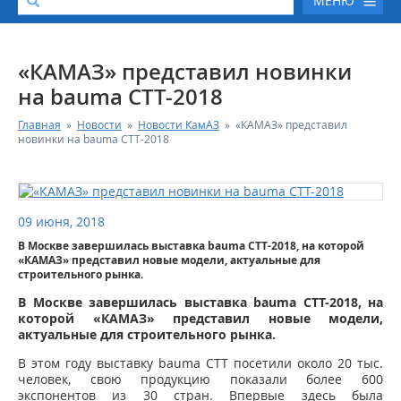
МЕНЮ
О КОМПАНИИ
«КАМАЗ» представил новинки
на bauma СТТ-2018
КАТАЛОГ АВТОТЕХНИКИ
Главная
»
Новости
»
Новости КамАЗ
»
«КАМАЗ» представил
новинки на bauma СТТ-2018
СЕРВИС И ГАРАНТИЙНЫЕ ОБЯЗАТЕЛЬСТВА
ЗАПАСНЫЕ ЧАСТИ
09 июня, 2018
В Москве завершилась выставка bauma СТТ-2018, на которой
РЕМОНТ ДВИГАТЕЛЕЙ КАМАЗ
«КАМАЗ» представил новые модели, актуальные для
строительного рынка.
ФИНАНСОВЫЙ СЕРВИС
В Москве завершилась выставка bauma СТТ-2018, на
которой «КАМАЗ» представил новые модели,
актуальные для строительного рынка.
ФОТОГАЛЕРЕЯ
В этом году выставку bauma СТТ посетили около 20 тыс.
человек, свою продукцию показали более 600
КОНТАКТНАЯ ИНФОРМАЦИЯ
экспонентов из 30 стран. Впервые здесь была