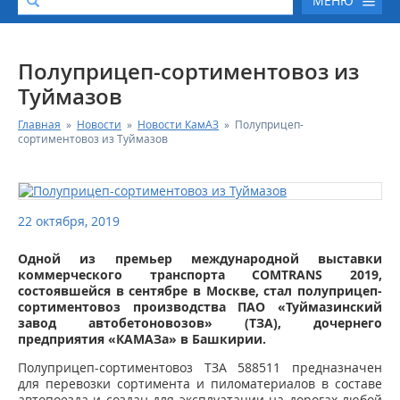
МЕНЮ
О КОМПАНИИ
Полуприцеп-сортиментовоз из
Туймазов
КАТАЛОГ АВТОТЕХНИКИ
Главная
»
Новости
»
Новости КамАЗ
»
Полуприцеп-
сортиментовоз из Туймазов
СЕРВИС И ГАРАНТИЙНЫЕ ОБЯЗАТЕЛЬСТВА
ЗАПАСНЫЕ ЧАСТИ
22 октября, 2019
РЕМОНТ ДВИГАТЕЛЕЙ КАМАЗ
Одной из премьер международной выставки
коммерческого транспорта COMTRANS 2019,
состоявшейся в сентябре в Москве, стал полуприцеп-
ФИНАНСОВЫЙ СЕРВИС
сортиментовоз производства ПАО «Туймазинский
завод автобетоновозов» (ТЗА), дочернего
предприятия «КАМАЗа» в Башкирии.
ФОТОГАЛЕРЕЯ
Полуприцеп-сортиментовоз ТЗА 588511 предназначен
для перевозки сортимента и пиломатериалов в составе
КОНТАКТНАЯ ИНФОРМАЦИЯ
автопоезда и создан для эксплуатации на дорогах любой