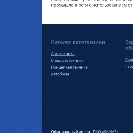
промышленности с использованием от
Каталог автотехники
Се
об
Автотехника
Сер
Спецавтотехника
Гар
Прицепная техника
Автобусы
Официальный дилер
-
ПАО «КАМАЗ»