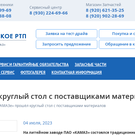
техники
Магазин Запчастей
Сервисный центр
-99-69
8 (920) 621-35-25
8 (930) 224-69-66
-38-08
8 (920) 902-28-69
Заявка на тест-драйв
Покупка и 
Запросить предложение
Обращение в 
РВИС И ГАРАНТИЙНЫЕ ОБЯЗАТЕЛЬСТВА
ЗАПАСНЫЕ ЧАСТИ
 СЕРВИС
ФОТОГАЛЕРЕЯ
КОНТАКТНАЯ ИНФОРМАЦИЯ
круглый стол с поставщиками мате
КАМАЗе» прошёл круглый стол с поставщиками материалов
04 июля, 2023
На литейном заводе ПАО «КАМАЗ» состоялся традиционн