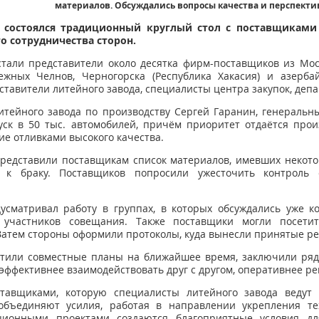
материалов. Обсуждались вопросы качества и перспекти
состоялся традиционный круглый стол с поставщиками
о сотрудничества сторон.
тали представители около десятка фирм-поставщиков из Мос
ежных Челнов, Черногорска (Республика Хакасия) и азерба
тавители литейного завода, специалисты центра закупок, депа
итейного завода по производству Сергей Гаранин, генераль
ск в 50 тыс. автомобилей, причём приоритет отдаётся прои
ие отливками высокого качества.
редставили поставщикам список материалов, имевших некото
 к браку. Поставщиков попросили ужесточить контроль с
дусматривал работу в группах, в которых обсуждались уже 
участников совещания. Также поставщики могли посетить
Затем стороны оформили протоколы, куда вынесли принятые р
етили совместные планы на ближайшее время, заключили ряд
ффективнее взаимодействовать друг с другом, оперативнее р
тавщиками, которую специалисты литейного завода ведут
 объединяют усилия, работая в направлении укрепления тех
онными проектами создаются благоприятные условия дл