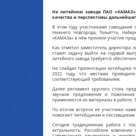
На литейном заводе ПАО «КАМАЗ» 
качества и перспективы дальнейшег
В этом году участниками совещания с
Нижнего Новгорода, Тольятти, Набер
«КАМАЗа» в нём приняли участие предс
Как отметил заместитель директора л
ставит задачу выйти на годовой выпу
литейного завода требуется обеспечен
На слайдах презентации литейщики п
2022 году, что местами приводило
соответствующий требованиям.
Далее регламент круглого стола пре
звучали предложения и пожелания 
применяются их материалы в работе. 
По итогам встречи её участники нам
помогают литейщикам и поставщикам э
Сегодня традиционная работа с пос
актуальность. Российские компании
Совместными решениями и инноваци