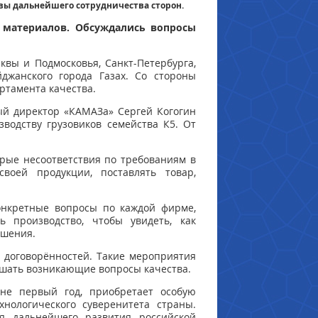
вы дальнейшего сотрудничества сторон.
 материалов. Обсуждались вопросы
квы и Подмосковья, Санкт-Петербурга,
йджанского города Газах. Со стороны
ртамента качества.
ный директор «КАМАЗа» Сергей Когогин
зводству грузовиков семейства К5. От
рые несоответствия по требованиям в
воей продукции, поставлять товар,
конкретные вопросы по каждой фирме,
 производство, чтобы увидеть, как
ешения.
 договорённостей. Такие мероприятия
ешать возникающие вопросы качества.
 не первый год, приобретает особую
нологического суверенитета страны.
я дальнейшего развития российской