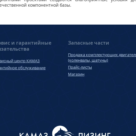
ечественной компонентной базы.
рвис и гарантийные
Запасные части
язательства
Продажа комплектующих двигател
(коленвалы, шатуны)
висный центр КАМАЗ
Прайс-листы
антийное обслуживание
Магазин