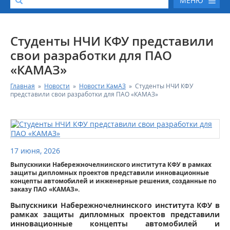
МЕНЮ
О КОМПАНИИ
Студенты НЧИ КФУ представили
свои разработки для ПАО
КАТАЛОГ АВТОТЕХНИКИ
«КАМАЗ»
Главная
»
Новости
»
Новости КамАЗ
»
Студенты НЧИ КФУ
СЕРВИС И ГАРАНТИЙНЫЕ ОБЯЗАТЕЛЬСТВА
представили свои разработки для ПАО «КАМАЗ»
ЗАПАСНЫЕ ЧАСТИ
РЕМОНТ ДВИГАТЕЛЕЙ КАМАЗ
17 июня, 2026
Выпускники Набережночелнинского института КФУ в рамках
ФИНАНСОВЫЙ СЕРВИС
защиты дипломных проектов представили инновационные
концепты автомобилей и инженерные решения, созданные по
заказу ПАО «КАМАЗ».
ФОТОГАЛЕРЕЯ
Выпускники Набережночелнинского института КФУ в
рамках защиты дипломных проектов представили
КОНТАКТНАЯ ИНФОРМАЦИЯ
инновационные концепты автомобилей и