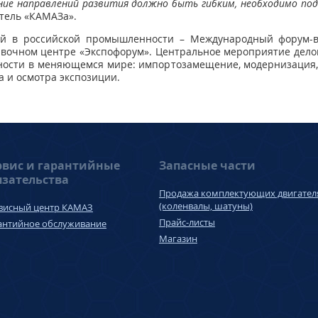
ание направлений развития должно быть гибким, необходимо по
итель «КАМАЗа».
ий в российской промышленности – Международный форум-в
тавочном центре «Экспофорум». Центральное мероприятие дел
сти в меняющемся мире: импортозамещение, модернизация, ка
а и осмотра экспозиции.
рвис и гарантийные
Запасные части
язательства
Продажа комплектующих двигател
(коленвалы, шатуны)
висный центр КАМАЗ
Прайс-листы
антийное обслуживание
Магазин