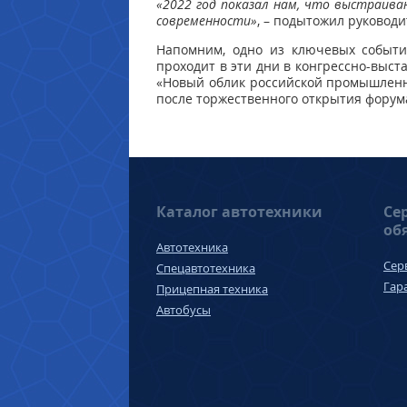
«2022 год показал нам, что выстраив
современности»
, – подытожил руковод
Напомним, одно из ключевых событ
проходит в эти дни в конгрессно-выс
«Новый облик российской промышленно
после торжественного открытия форум
Каталог автотехники
Се
об
Автотехника
Сер
Спецавтотехника
Гар
Прицепная техника
Автобусы