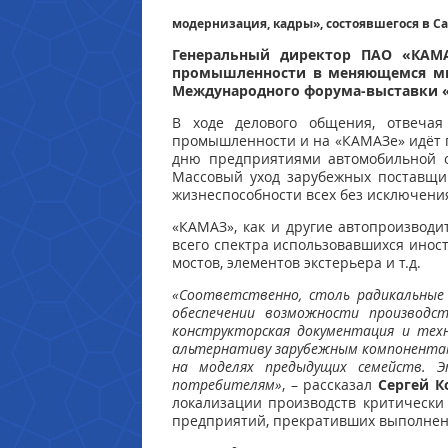
модернизация, кадры», состоявшегося в 
Генеральный директор ПАО «КАМА
промышленности в меняющемся мир
Международного форума-выставки 
В ходе делового общения, отвечая
промышленности и на «КАМАЗе» идёт п
дню предприятиями автомобильной о
Массовый уход зарубежных поставщи
жизнеспособности всех без исключени
«КАМАЗ», как и другие автопроизвод
всего спектра использовавшихся инос
мостов, элементов экстерьера и т.д.
«Соответственно, столь радикальные 
обеспечении возможности производс
конструкторская документация и техн
альтернативу зарубежным компонентам.
на моделях предыдущих семейств. Э
потребителям»
, – рассказал
Сергей К
локализации производств критическ
предприятий, прекративших выполнени