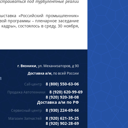
дстраиваться под турбулентные реалии
ыставка «Российский промышленник»
овой программы – пленарное заседание
дры», состоялось в среду, 30 ноября,
г. Вязники,
ул. Механизаторов, д 90
Доставка а/м,
по всей России
я
8 (800) 550-63-06
Call-центр
8 (920) 620-99-69
Продажа Автотехники
8 (920) 920-38-08
Доставка а/м по РФ
8 (930) 224-69-66
Сервисный центр
8 (920) 621-35-25
Магазин Запчастей
8 (920) 902-28-69