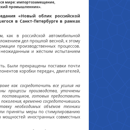
ся мире: импортозамещение,
йский промышленник».
седания «Новый облик российской
гося в Санкт-Петербурге в рамках
м, как в российской автомобильной
ложением дел прошлой весной, к этому
рмации производственных процессов.
л неожиданным и жёстким испытанием
сть. Были прекращены поставки почти
онентов коробки передач, двигателей,
роме как сосредоточить все усилия на
ны процессы производства, уточнены
их поставщиков, готовых предоставить
 поколения, временно сосредоточившись
ставку необходимых объёмов техники
 были приняты меры по стимулированию
я мощностей иностранных совместных