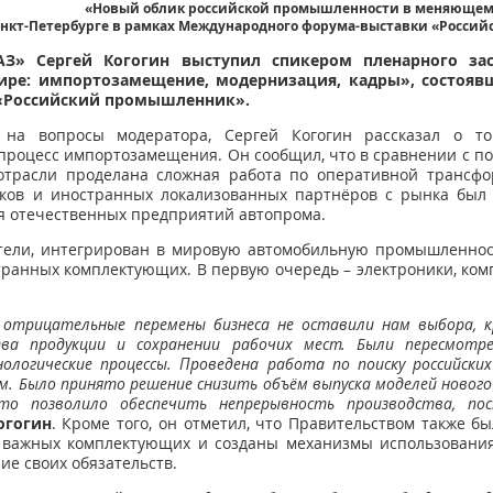
«Новый облик российской промышленности в меняющем
Санкт-Петербурге в рамках Международного форума-выставки «Росси
З» Сергей Когогин выступил спикером пленарного за
е: импортозамещение, модернизация, кадры», состоявше
«Российский промышленник».
 на вопросы модератора, Сергей Когогин рассказал о то
роцесс импортозамещения. Он сообщил, что в сравнении с по
трасли проделана сложная работа по оперативной трансфо
ков и иностранных локализованных партнёров с рынка бы
я отечественных предприятий автопрома.
ители, интегрирован в мировую автомобильную промышленно
транных комплектующих. В первую очередь – электроники, комп
отрицательные перемены бизнеса не оставили нам выбора, к
тва продукции и сохранении рабочих мест. Были пересмотре
ологические процессы. Проведена работа по поиску российск
 Было принято решение снизить объём выпуска моделей нового
то позволило обеспечить непрерывность производства, по
огогин
. Кроме того, он отметил, что Правительством также
и важных комплектующих и созданы механизмы использовани
е своих обязательств.