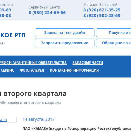
техники
Магазин Запчастей
Сервисный центр
-99-69
8 (920) 621-35-25
8 (930) 224-69-66
-38-08
8 (920) 902-28-69
Заявка на тест-драйв
Покупка и 
Запросить предложение
Обращение в 
РВИС И ГАРАНТИЙНЫЕ ОБЯЗАТЕЛЬСТВА
ЗАПАСНЫЕ ЧАСТИ
 СЕРВИС
ФОТОГАЛЕРЕЯ
КОНТАКТНАЯ ИНФОРМАЦИЯ
 второго квартала
З» подвёл итоги второго квартала
14 августа, 2017
ПАО «КАМАЗ» (входит в Госкорпорацию Ростех) опублико