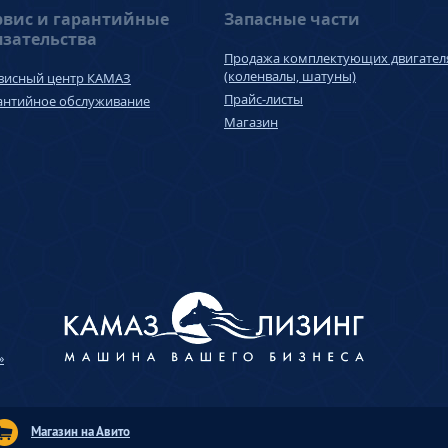
рвис и гарантийные
Запасные части
язательства
Продажа комплектующих двигател
(коленвалы, шатуны)
висный центр КАМАЗ
Прайс-листы
антийное обслуживание
Магазин
»
Магазин на Авито