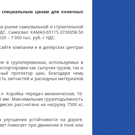
о специальным ценам для конечных
на рынке самосвальной и строительной
НДС. Самосвал КАМАЗ-65115-3726058-50
0 – 7 050 тыс. руб. с НДС.
сайте компании и в дилерских центрах
 в грузоперевозках, используемых в
нспортировки как сыпучих грузов, так и
ьный протектор шин, благодаря чему
сть запчастей и расходных материалов
л. Коробка передач механическая, 16-
70 мм. Максимальная грузоподъёмность
вески рассчитана на нагрузку 7500 кг,
я улучшения устойчивости на дороге.
вет помогает при движении в поле или