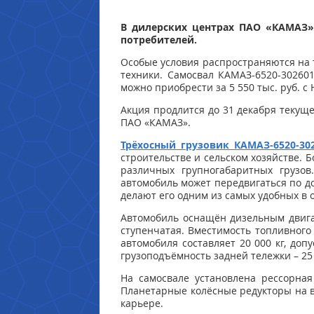
В дилерских центрах ПАО «КАМАЗ»
потребителей.
Особые условия распространяются на 
техники. Самосвал КАМАЗ-6520-302601
можно приобрести за 5 550 тыс. руб. с
Акция продлится до 31 декабря текущ
ПАО «КАМАЗ».
Трёхосный грузовик КАМАЗ-6520-302
строительстве и сельском хозяйстве. Б
различных групногабаритных грузов
автомобиль может передвигаться по д
делают его одним из самых удобных в 
Автомобиль оснащён дизельным двигат
ступенчатая. Вместимость топливного
автомобиля составляет 20 000 кг, доп
грузоподъёмность задней тележки – 25 
На самосвале установлена рессорная
Планетарные колёсные редукторы на в
карьере.