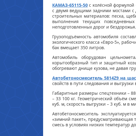
КАМАЗ-65115-50
с колёсной формулой 
с двумя ведущими задними мостами с 
строительных материалов: песка, щеб
выполнения текущих повседневных
неподготовленных дорог и бездорожья
Грузоподъёмность автомобиля составл
экологического класса «Евро-5», рабо
бак вмещает 350 литров.
Автомобиль оборудован цельномет
корытообразный тип и защитный козы
обогревают днище кузова, не давая гр
Автобетоносмеситель 5814Z9 на ша
свойств в пути следования и выгрузки
Габаритные размеры спецтехники – 880
– 33 100 кг. Геометрический объём см
куб. м, скорость выгрузки – 3 куб. м в м
Автобетоносмеситель эксплуатируетс
«зимний пакет», предусматривающая т
смесь в условиях низких температур до