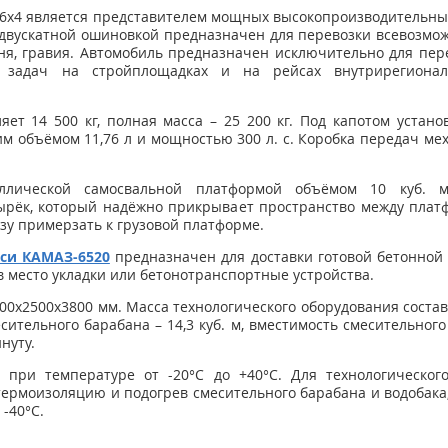
6х4 является представителем мощных высокопроизводительных
двускатной ошиновкой предназначен для перевозки всевозмож
ня, гравия. Автомобиль предназначен исключительно для пер
 задач на стройплощадках и на рейсах внутрирегиона
.
яет 14 500 кг, полная масса – 25 200 кг. Под капотом устано
чим объёмом 11,76 л и мощностью 300 л. с. Коробка передач ме
аллической самосвальной платформой объёмом 10 куб. м
рёк, который надёжно прикрывает пространство между плат
узу примерзать к грузовой платформе.
сси КАМАЗ-6520
предназначен для доставки готовой бетонной
 в место укладки или бетонотранспортные устройства.
0х2500х3800 мм. Масса технологического оборудования составл
есительного барабана – 14,3 куб. м, вместимость смесительного
инуту.
я при температуре от -20°С до +40°С. Для технологическо
ермоизоляцию и подогрев смесительного барабана и водобак
 -40°С.