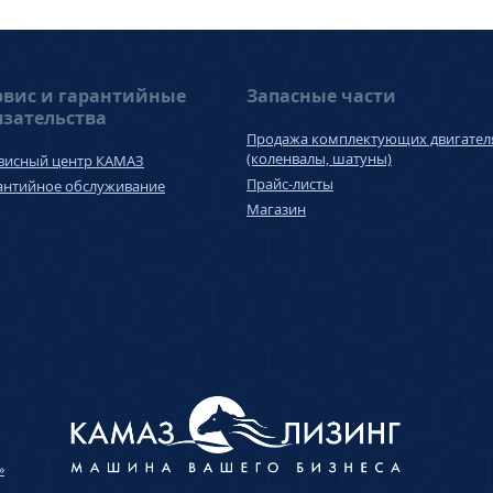
рвис и гарантийные
Запасные части
язательства
Продажа комплектующих двигател
(коленвалы, шатуны)
висный центр КАМАЗ
Прайс-листы
антийное обслуживание
Магазин
»