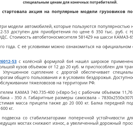
специальным ценам для конечных потребителей.
 стартовала акция на популярные модели грузовиков п
три модели автомобилей, которые пользуются популярностью 
2-53 доступен для приобретения по цене 6 350 тыс. руб. с 
 НДС. Стоимость автобетоносмесителя 5814Z9 на шасси КАМАЗ-652
его года. С её условиями можно ознакомиться на официальном 
6012-53
с колёсной формулой 6х4 нашёл широкое применение
ольшой кузов объёмом от 12 до 20 куб. м приспособлен для тра
. Улучшенное сцепление с дорогой обеспечивает специал
орогам общего пользования и в условиях бездорожья. Доступно
обслуживании тяжеловозов на территории РФ.
елем КАМАЗ 740.735-400 («Евро-5») с рабочим объёмом 11,76 
 бака – 350 л. Габаритные размеры самосвала – 7830х2550х30
устимая масса прицепа также до 20 000 кг. Балка передней под
600 кг.
 подвеска со стабилизаторами поперечной устойчивости дл
едущих мостах снижают износ, а увеличенный дорожный прос