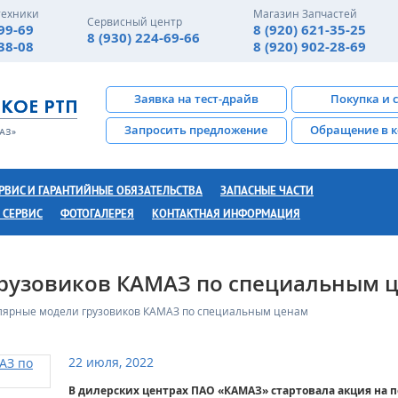
техники
Магазин Запчастей
Сервисный центр
-99-69
8 (920) 621-35-25
8 (930) 224-69-66
-38-08
8 (920) 902-28-69
Заявка на тест-драйв
Покупка и 
Запросить предложение
Обращение в 
РВИС И ГАРАНТИЙНЫЕ ОБЯЗАТЕЛЬСТВА
ЗАПАСНЫЕ ЧАСТИ
 СЕРВИС
ФОТОГАЛЕРЕЯ
КОНТАКТНАЯ ИНФОРМАЦИЯ
рузовиков КАМАЗ по специальным 
лярные модели грузовиков КАМАЗ по специальным ценам
22 июля, 2022
В дилерских центрах ПАО «КАМАЗ» стартовала акция на 