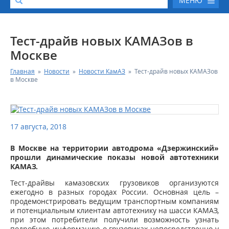
МЕНЮ
О КОМПАНИИ
Тест-драйв новых КАМАЗов в
Москве
КАТАЛОГ АВТОТЕХНИКИ
Главная
»
Новости
»
Новости КамАЗ
»
Тест-драйв новых КАМАЗов
в Москве
СЕРВИС И ГАРАНТИЙНЫЕ ОБЯЗАТЕЛЬСТВА
ЗАПАСНЫЕ ЧАСТИ
17 августа, 2018
РЕМОНТ ДВИГАТЕЛЕЙ КАМАЗ
В Москве на территории автодрома «Дзержинский»
прошли динамические показы новой автотехники
КАМАЗ.
ФИНАНСОВЫЙ СЕРВИС
Тест-драйвы камазовских грузовиков организуются
ежегодно в разных городах России. Основная цель –
ФОТОГАЛЕРЕЯ
продемонстрировать ведущим транспортным компаниям
и потенциальным клиентам автотехнику на шасси КАМАЗ,
при этом потребители получили возможность узнать
КОНТАКТНАЯ ИНФОРМАЦИЯ
подробную информацию о грузовиках непосредственно у