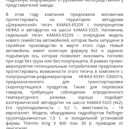
представителей завода.
В этом году компания предложила москвичам
протестировать на территории автодрома
«Дзержинский» тягач КАМАЗ-65209 с полуприцепом
НЕФАЗ и автофургон на шасси КАМАЗ-5325. Напомним,
седельный тягач КАМАЗ-65209 – очередная модель
нового семейства автомобилей, которая была запущена в
серийное производство в марте этого года. Новый
автомобиль имеет колёсную формулу 6х2 и заднюю
подъёмную ось, которая позволяет экономить топливо
при езде без груза или без полуприцепа. В рамках промо-
мероприятия потенциальным потребителям предложили
протестировать возможности этого тягача в комплекте с
полуприцепом-рефрижератором НЕФАЗ-93341-5300314,
предназначенного для транспортировки
скоропортящихся продуктов. Также для перевозки
товаров, требующих соблюдения определенного
температурного режима, хорошо подойдёт
изотермический автофургон на шасси KAMAЗ-5325 (4х2).
Его грузоподъёмность – 9,2 т., вместимость – 16
европаллет. Модель оборудована гидробортом Palfinger
грузоподъемностью 1,5 т. и холодильной установкой
фирмы Thermo King V 800 max 30 (с приводом от
двигателя).