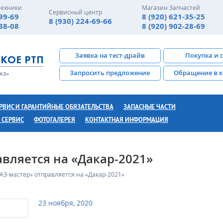
техники
Магазин Запчастей
Сервисный центр
-99-69
8 (920) 621-35-25
8 (930) 224-69-66
-38-08
8 (920) 902-28-69
Заявка на тест-драйв
Покупка и 
Запросить предложение
Обращение в 
РВИС И ГАРАНТИЙНЫЕ ОБЯЗАТЕЛЬСТВА
ЗАПАСНЫЕ ЧАСТИ
 СЕРВИС
ФОТОГАЛЕРЕЯ
КОНТАКТНАЯ ИНФОРМАЦИЯ
вляется на «Дакар-2021»
З-мастер» отправляется на «Дакар-2021»
23 ноября, 2020