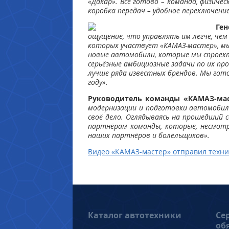
«Дакар». Всё готово – команда, физич
коробка передач – удобное переключение
Ген
ощущение, что управлять им легче, чем
которых участвует «КАМАЗ-мастер», мы 
новые автомобили, которые мы спроекти
серьёзные амбициозные задачи по их п
лучше ряда известных брендов. Мы гото
году».
Руководитель команды «КАМАЗ-ма
модернизации и подготовки автомобиле
своё дело. Оглядываясь на прошедший 
партнёрам команды, которые, несмотр
наших партнёров и болельщиков».
Видео «КАМАЗ-мастер» отправил техни
Каталог автотехники
Се
об