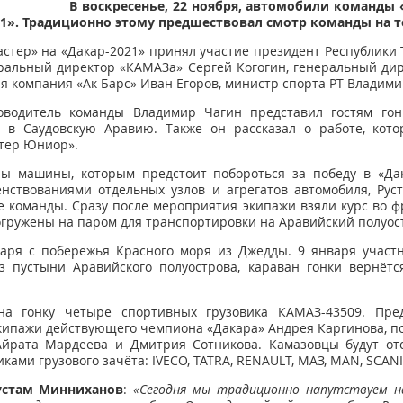
В воскресенье, 22 ноября, автомобили команды
1». Традиционно этому предшествовал смотр команды на те
тер» на «Дакар-2021» принял участие президент Республики 
ральный директор «КАМАЗа» Сергей Когогин, генеральный ди
я компания «Ак Барс» Иван Егоров, министр спорта РТ Владими
оводитель команды Владимир Чагин представил гостям гон
а в Саудовскую Аравию. Также он рассказал о работе, кото
тер Юниор».
ны машины, которым предстоит побороться за победу в «Да
нствованиями отдельных узлов и агрегатов автомобиля, Рус
е команды. Сразу после мероприятия экипажи взяли курс во 
огружены на паром для транспортировки на Аравийский полуос
варя с побережья Красного моря из Джедды. 9 января участ
з пустыни Аравийского полуострова, караван гонки вернёт
на гонку четыре спортивных грузовика КАМАЗ-43509. Пред
кипажи действующего чемпиона «Дакара» Андрея Каргинова, п
Айрата Мардеева и Дмитрия Сотникова. Камазовцы будут отс
ами грузового зачёта: IVECO, TATRA, RENAULT, МАЗ, MAN, SCANI
устам Минниханов
:
«Сегодня мы традиционно напутствуем н