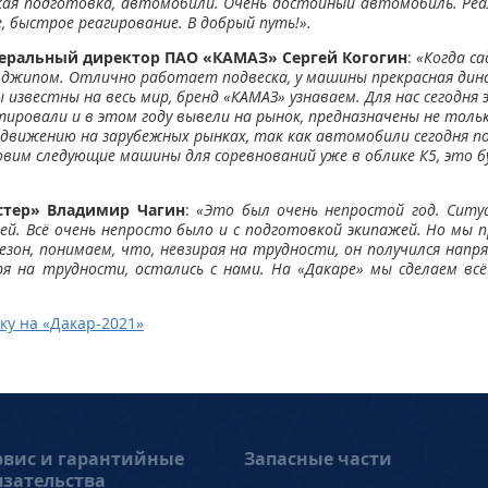
еская подготовка, автомобили. Очень достойный автомобиль. Реа
, быстрое реагирование. В добрый путь!».
еральный директор ПАО «КАМАЗ» Сергей Когогин
:
«Когда са
 джипом. Отлично работает подвеска, у машины прекрасная дина
известны на весь мир, бренд «КАМАЗ» узнаваем. Для нас сегодня
ровали и в этом году вывели на рынок, предназначены не только
родвижению на зарубежных рынках, так как автомобили сегодня 
вим следующие машины для соревнований уже в облике К5, это бу
стер» Владимир Чагин
:
«Это был очень непростой год. Ситу
й. Всё очень непросто было и с подготовкой экипажей. Но мы
сезон, понимаем, что, невзирая на трудности, он получился на
я на трудности, остались с нами. На «Дакаре» мы сделаем всё
ку на «Дакар-20
21»
рвис и гарантийные
Запасные части
язательства