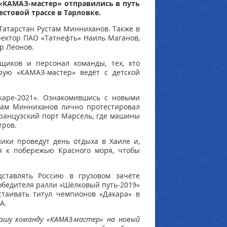
 «КАМАЗ-мастер» отправились в путь
стовой трассе в Тарловке.
Татарстан Рустам Минниханов. Также в
ректор ПАО «Татнефть» Наиль Маганов,
р Леонов.
щиков и персонал команды, тех, кто
рую «КАМАЗ-мастер» ведёт с детской
каре-2021». Ознакомившись с новыми
там Минниханов лично протестировал
французский порт Марсель, где машины
тров.
ники проведут день отдыха в Хаиле и,
ся к побережью Красного моря, чтобы
ставлять Россию в грузовом зачёте
обедителя ралли «Шёлковый путь-2019»
таивать титул чемпионов «Дакара» в
A.
ашу команду «КАМАЗ-мастер» на новый