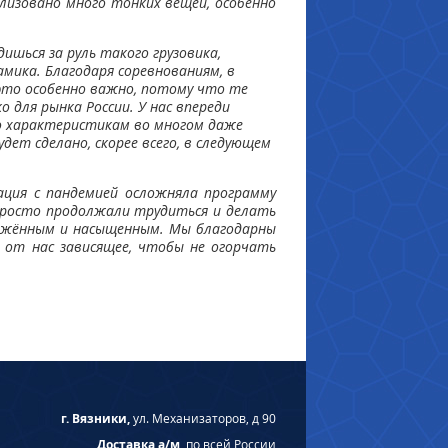
лизовано много тонких вещей, особенно
дишься за руль такого грузовика,
мика. Благодаря соревнованиям, в
 это особенно важно, потому что те
 для рынка России. У нас впереди
по характеристикам во многом даже
дет сделано, скорее всего, в следующем
ация с пандемией осложняла программу
 просто продолжали трудиться и делать
пряжённым и насыщенным. Мы благодарны
 от нас зависящее, чтобы не огорчать
г. Вязники,
ул. Механизаторов, д 90
Доставка а/м,
по всей России