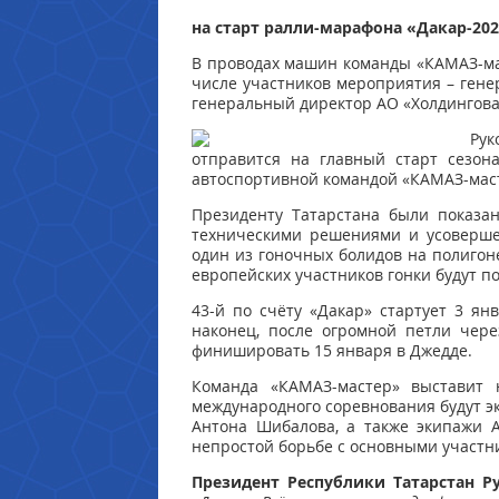
на старт ралли-марафона «Дакар-202
В проводах машин команды «КАМАЗ-мас
числе участников мероприятия – гене
генеральный директор АО «Холдингова
Рук
отправится на главный старт сезон
автоспортивной командой «КАМАЗ-мас
Президенту Татарстана были показа
техническими решениями и усоверше
один из гоночных болидов на полигон
европейских участников гонки будут п
43-й по счёту «Дакар» стартует 3 ян
наконец, после огромной петли чере
финишировать 15 января в Джедде.
Команда «КАМАЗ-мастер» выставит 
международного соревнования будут э
Антона Шибалова, а также экипажи 
непростой борьбе с основными участник
Президент Республики Татарстан Р