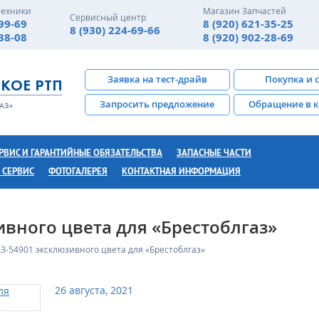
техники
Магазин Запчастей
Сервисный центр
-99-69
8 (920) 621-35-25
8 (930) 224-69-66
-38-08
8 (920) 902-28-69
Заявка на тест-драйв
Покупка и 
Запросить предложение
Обращение в 
РВИС И ГАРАНТИЙНЫЕ ОБЯЗАТЕЛЬСТВА
ЗАПАСНЫЕ ЧАСТИ
 СЕРВИС
ФОТОГАЛЕРЕЯ
КОНТАКТНАЯ ИНФОРМАЦИЯ
вного цвета для «Брестоблгаз»
-54901 эксклюзивного цвета для «Брестоблгаз»
26 августа, 2021