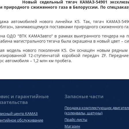
Новый седельный тягач КАМАЗ-54901 эксклюз
ам природного сжиженного газа в Белоруссии. По спецзака
ажа автомобилей нового линейки К5. Так, тягач КАМАЗ-549
блгаз», занимающемуся поставками природного сжиженного га
на ОДО "ВТК КАМАЗавто" в рамках выигранного тендера на п
 кабина магистрального тягача была окрашена в новый цвет – с
вая модель нового поколения К5. Он оснащён новым рядным
изированной 12-ступенчатой коробкой передач ZF. Передние
рс автомобиля – 1,2 млн км пробега.
рвис и гарантийные
Запасные части
язательства
Продажа комплектующих двигател
(коленвалы, шатуны)
висный центр КАМАЗ
Прайс-листы
антийное обслуживание
Магазин