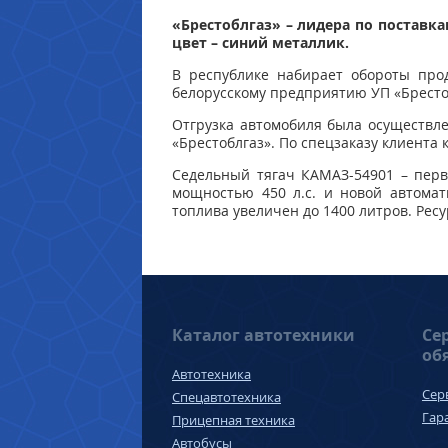
«Брестоблгаз» – лидера по поставк
цвет – синий металлик.
В республике набирает обороты прод
белорусскому предприятию УП «Бресто
Отгрузка автомобиля была осуществле
«Брестоблгаз». По спецзаказу клиента
Седельный тягач КАМАЗ-54901 – пер
мощностью 450 л.с. и новой автомат
топлива увеличен до 1400 литров. Ресу
Каталог автотехники
Се
об
Автотехника
Сер
Спецавтотехника
Гар
Прицепная техника
Автобусы