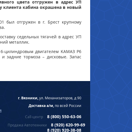
ивного цвета отгружен в адрес УП
зу клиента кабина окрашена в новый
01 был отгружен в г. Брест крупному
за.
оставку седельных тягачей в адрес УП
иний металлик.
 6-цилиндровым двигателем KAMAЗ Р6
 и задние тормоза – дисковые. Запас
г. Вязники,
ул. Механизаторов, д 90
Доставка а/м,
по всей России
я
8 (800) 550-63-06
Call-центр
8 (920) 620-99-69
Продажа Автотехники
8 (920) 920-38-08