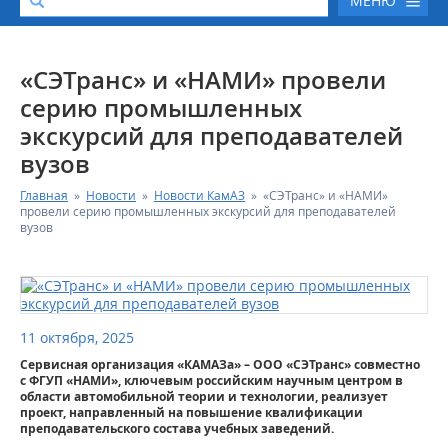
МЕНЮ
О КОМПАНИИ
«СЭТранс» и «НАМИ» провели
серию промышленных
КАТАЛОГ АВТОТЕХНИКИ
экскурсий для преподавателей
вузов
СЕРВИС И ГАРАНТИЙНЫЕ ОБЯЗАТЕЛЬСТВА
Главная
»
Новости
»
Новости КамАЗ
»
«СЭТранс» и «НАМИ»
провели серию промышленных экскурсий для преподавателей
ЗАПАСНЫЕ ЧАСТИ
вузов
РЕМОНТ ДВИГАТЕЛЕЙ КАМАЗ
ФИНАНСОВЫЙ СЕРВИС
11 октября, 2025
Сервисная организация «КАМАЗа» – ООО «СЭТранс» совместно
ФОТОГАЛЕРЕЯ
с ФГУП «НАМИ», ключевым российским научным центром в
области автомобильной теории и технологии, реализует
проект, направленный на повышение квалификации
преподавательского состава учебных заведений.
КОНТАКТНАЯ ИНФОРМАЦИЯ