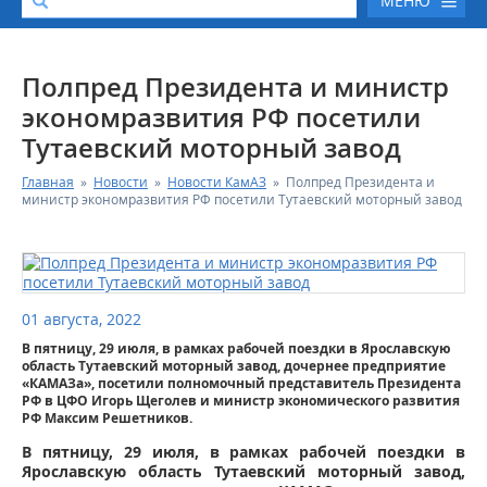
МЕНЮ
О КОМПАНИИ
Полпред Президента и министр
экономразвития РФ посетили
КАТАЛОГ АВТОТЕХНИКИ
Тутаевский моторный завод
Главная
»
Новости
»
Новости КамАЗ
»
Полпред Президента и
СЕРВИС И ГАРАНТИЙНЫЕ ОБЯЗАТЕЛЬСТВА
министр экономразвития РФ посетили Тутаевский моторный завод
ЗАПАСНЫЕ ЧАСТИ
РЕМОНТ ДВИГАТЕЛЕЙ КАМАЗ
01 августа, 2022
В пятницу, 29 июля, в рамках рабочей поездки в Ярославскую
ФИНАНСОВЫЙ СЕРВИС
область Тутаевский моторный завод, дочернее предприятие
«КАМАЗа», посетили полномочный представитель Президента
РФ в ЦФО Игорь Щеголев и министр экономического развития
ФОТОГАЛЕРЕЯ
РФ Максим Решетников.
В пятницу, 29 июля, в рамках рабочей поездки в
КОНТАКТНАЯ ИНФОРМАЦИЯ
Ярославскую область Тутаевский моторный завод,