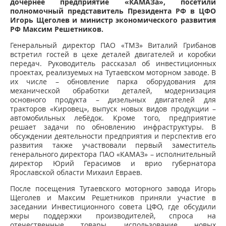
дочернее предприятие «КАМАЗа», посетили
полномочный представитель Президента РФ в ЦФО
Игорь Щеголев и министр экономического развития
РФ Максим Решетников.
Генеральный директор ПАО «ТМЗ» Виталий Грибанов
встретил гостей в цехе деталей двигателей и коробки
передач. Руководитель рассказал об инвестиционных
проектах, реализуемых на Тутаевском моторном заводе. В
их числе – обновление парка оборудования для
механической обработки деталей, модернизация
основного продукта – дизельных двигателей для
тракторов «Кировец», выпуск новых видов продукции –
автомобильных лебёдок. Кроме того, предприятие
решает задачи по обновлению инфраструктуры. В
обсуждении деятельности предприятия и перспектив его
развития также участвовали первый заместитель
генерального директора ПАО «КАМАЗ» – исполнительный
директор Юрий Герасимов и врио губернатора
Ярославской области Михаил Евраев.
После посещения Тутаевского моторного завода Игорь
Щеголев и Максим Решетников приняли участие в
заседании Инвестиционного совета ЦФО, где обсудили
меры поддержки производителей, спроса на
отечественные товары, использование новых