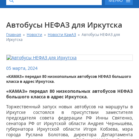
МЕНЮ
О КОМПАНИИ
Автобусы НЕФАЗ для Иркутска
Главная
»
Новости
»
Новости КамАЗ
»
Автобусы НЕФАЗ для
КАТАЛОГ АВТОТЕХНИКИ
Иркутска
СЕРВИС И ГАРАНТИЙНЫЕ ОБЯЗАТЕЛЬСТВА
05 марта, 2024
ЗАПАСНЫЕ ЧАСТИ
«КАМАЗ» передал 80 низкопольных автобусов НЕФАЗ большого
класса в адрес Иркутска.
РЕМОНТ ДВИГАТЕЛЕЙ КАМАЗ
«КАМАЗ» передал 80 низкопольных автобусов НЕФАЗ
большого класса в адрес Иркутска.
ФИНАНСОВЫЙ СЕРВИС
Торжественный запуск новых автобусов на маршруты в
Иркутске состоялся в присутствии заместителя
председателя совета федерации РФ Инны Святенко,
ФОТОГАЛЕРЕЯ
сенатора РФ от Иркутской области Андрея Чернышёва,
губернатора Иркутской области Игоря Кобзева, мэра
КОНТАКТНАЯ ИНФОРМАЦИЯ
города Руслана Болотова, директора Департамента