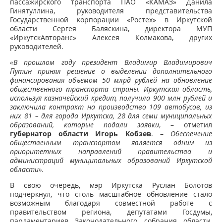
пассажирского транспорта ПАО «КАМАЗ» Данила
Гинятуллина, руководителя представительства
Государственной корпорации «Ростех» в Иркутской
области Сергея Баляскина, директора МУП
«ИркутскАвторанс» Алексея Колмакова, других
руководителей.
«В прошлом году президент Владимир Владимирович
Путин принял решение о выделении дополнительного
финансирования объёмом 50 млрд рублей на обновление
общественного транспорта страны. Иркутская область,
используя казначейский кредит, получила 900 млн рублей и
заключила контракт на производство 109 автобусов, из
них 81 – для города Иркутска, 28 для семи муниципальных
образований, которые подали заявки
, – отметил
губернатор области Игорь Кобзев
. –
Обеспечение
общественным транспортом является одним из
приоритетных направлений правительства и
администраций муниципальных образований Иркутской
области».
В свою очередь, мэр Иркутска Руслан Болотов
подчеркнул, что столь масштабное обновление стало
возможным благодаря совместной работе с
правительством региона, депутатами Госдумы,
парламентариев Законодательного собрания области,