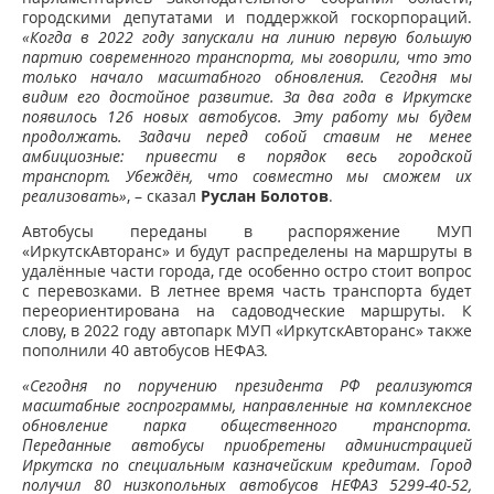
городскими депутатами и поддержкой госкорпораций.
«Когда в 2022 году запускали на линию первую большую
партию современного транспорта, мы говорили, что это
только начало масштабного обновления. Сегодня мы
видим его достойное развитие. За два года в Иркутске
появилось 126 новых автобусов. Эту работу мы будем
продолжать. Задачи перед собой ставим не менее
амбициозные: привести в порядок весь городской
транспорт. Убеждён, что совместно мы сможем их
реализовать»
, – сказал
Руслан Болотов
.
Автобусы переданы в распоряжение МУП
«ИркутскАвторанс» и будут распределены на маршруты в
удалённые части города, где особенно остро стоит вопрос
с перевозками. В летнее время часть транспорта будет
переориентирована на садоводческие маршруты. К
слову, в 2022 году автопарк МУП «ИркутскАвторанс» также
пополнили 40 автобусов НЕФАЗ.
«Сегодня по поручению президента РФ реализуются
масштабные госпрограммы, направленные на комплексное
обновление парка общественного транспорта.
Переданные автобусы приобретены администрацией
Иркутска по специальным казначейским кредитам. Город
получил 80 низкопольных автобусов НЕФАЗ 5299-40-52,