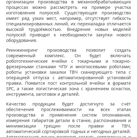
организации производства в механообрабатывающих
процессах можно рассмотреть на примере участка
изготовления полуосей. Существующее производство
имеет ряд узких мест, например, отсутствует гибкость
специализированных линий, их переналадка отличается
высокой трудоёмкостью. Внедрение новых моделей
полуосей приводит к необходимости закупки нового
оборудования.
Реинжиниринг производства позволит создать
современный комплекс. Он будет включать
робототехнические ячейки с токарными и токарно-
фрезерными станками ЧПУ и многоосевыми роботами;
роботы установки закалки ТВЧ сканирующего типа с
операцией отпуска с автоматизированной установкой
правки. Появится пост контрольной ячейки в формате
SPC, а также логистическая зона с хранением оснастки,
инструмента, заготовок и деталей.
Качество продукции будет достигнуто за счёт
обеспечения прослеживаемости на всех этапах
производства и применения систем опознавания,
измерения габаритов детали в станке, распознавания и
минимизации трещин после правки и ТВЧ,
автоматической сортировкой годных и негодных деталей.
Автоматизация линии позволит создать современные и