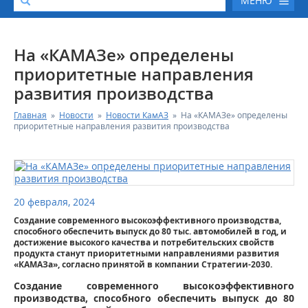
МЕНЮ
О КОМПАНИИ
На «КАМАЗе» определены
приоритетные направления
КАТАЛОГ АВТОТЕХНИКИ
развития производства
Главная
»
Новости
»
Новости КамАЗ
»
На «КАМАЗе» определены
СЕРВИС И ГАРАНТИЙНЫЕ ОБЯЗАТЕЛЬСТВА
приоритетные направления развития производства
ЗАПАСНЫЕ ЧАСТИ
РЕМОНТ ДВИГАТЕЛЕЙ КАМАЗ
20 февраля, 2024
Создание современного высокоэффективного производства,
ФИНАНСОВЫЙ СЕРВИС
способного обеспечить выпуск до 80 тыс. автомобилей в год, и
достижение высокого качества и потребительских свойств
продукта станут приоритетными направлениями развития
ФОТОГАЛЕРЕЯ
«КАМАЗа», согласно принятой в компании Стратегии-2030.
Создание современного высокоэффективного
КОНТАКТНАЯ ИНФОРМАЦИЯ
производства, способного обеспечить выпуск до 80