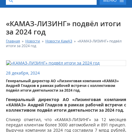
МЕНЮ
О КОМПАНИИ
«КАМАЗ-ЛИЗИНГ» подвёл итоги
за 2024 год
КАТАЛОГ АВТОТЕХНИКИ
Главная
»
Новости
»
Новости КамАЗ
»
«КАМАЗ-ЛИЗИНГ» подвёл
итоги за 2024 год
СЕРВИС И ГАРАНТИЙНЫЕ ОБЯЗАТЕЛЬСТВА
ЗАПАСНЫЕ ЧАСТИ
28 декабря, 2024
Генеральный директор АО «Лизинговая компания «КАМАЗ»
РЕМОНТ ДВИГАТЕЛЕЙ КАМАЗ
Андрей Гладков в рамках рабочей встречи с коллективом
подвёл итоги деятельности за 2024 год.
ФИНАНСОВЫЙ СЕРВИС
Генеральный директор АО «Лизинговая компания
«КАМАЗ» Андрей Гладков в рамках рабочей встречи с
коллективом подвёл итоги деятельности за 2024 год.
ФОТОГАЛЕРЕЯ
Спикер отметил, что «КАМАЗ-ЛИЗИНГ» за 12 месяцев
передал клиентам более 3000 автомобилей и 891 прицеп.
КОНТАКТНАЯ ИНФОРМАЦИЯ
Выручка компании за 2024 год составила 7 млрд рублей,