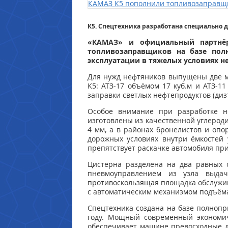
К5. Спецтехника разработана специально д
«КАМАЗ» и официальный партнёр
топливозаправщиков на базе полн
эксплуатации в тяжелых условиях не
Для нужд нефтяников выпущены две м
K5: АТЗ-17 объёмом 17 куб.м и АТЗ-
заправки светлых нефтепродуктов (диз
Особое внимание при разработке н
изготовлены из качественной углерод
4 мм, а в районах бронелистов и опо
дорожных условиях внутри ёмкостей 
препятствует раскачке автомобиля пр
Цистерна разделена на два равных
пневмоуправлением из узла выдач
противоскользящая площадка обслужив
с автоматическим механизмом подъём
Спецтехника создана на базе полнопр
году. Мощный современный экономич
обеспечивает машине превосходные д