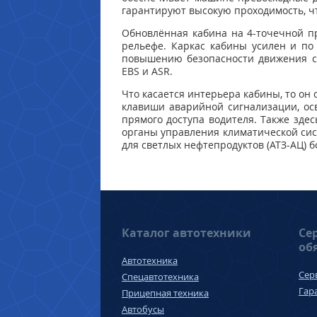
гарантируют высокую проходимость, чт
Обновлённая кабина на 4-точечной п
рельефе. Каркас кабины усилен и по
повышению безопасности движения с
EBS и ASR.
Что касается интерьера кабины, то он
клавиши аварийной сигнализации, ос
прямого доступа водителя. Также зде
органы управления климатической сис
для светлых нефтепродуктов (АТЗ-АЦ) 
Каталог автотехники
Се
об
Автотехника
Сер
Спецавтотехника
Гар
Прицепная техника
Автобусы