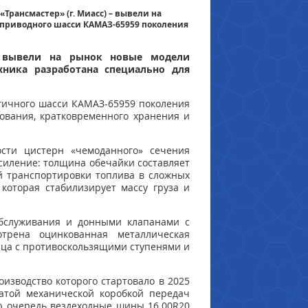
рансмастер» (г. Миасс) – вывели на
приводного шасси КАМАЗ-65959 поколения
– вывели на рынок новые модели
хника разработана специально для
гичного шасси КАМАЗ-65959 поколения
ования, кратковременного хранения и
сти цистерн «чемоданного» сечения
силение: толщина обечайки составляет
ой транспортировки топлива в сложных
которая стабилизирует массу груза и
бслуживания и донными клапанами с
трена оцинкованная металлическая
ица с противоскользящими ступенями и
изводство которого стартовало в 2025
атой механической коробкой передач
ю очередь вездеходные шины 16.00R20