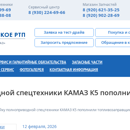
техники
Магазин Запчастей
Сервисный центр
-99-69
8 (920) 621-35-25
8 (930) 224-69-66
-38-08
8 (920) 902-28-69
Заявка на тест-драйв
Покупка и 
Запросить предложение
Обращение в 
РВИС И ГАРАНТИЙНЫЕ ОБЯЗАТЕЛЬСТВА
ЗАПАСНЫЕ ЧАСТИ
 СЕРВИС
ФОТОГАЛЕРЕЯ
КОНТАКТНАЯ ИНФОРМАЦИЯ
ной спецтехники КАМАЗ К5 пополн
йку полноприводной спецтехники КАМАЗ К5 пополнили топливозаправщи
12 февраля, 2026