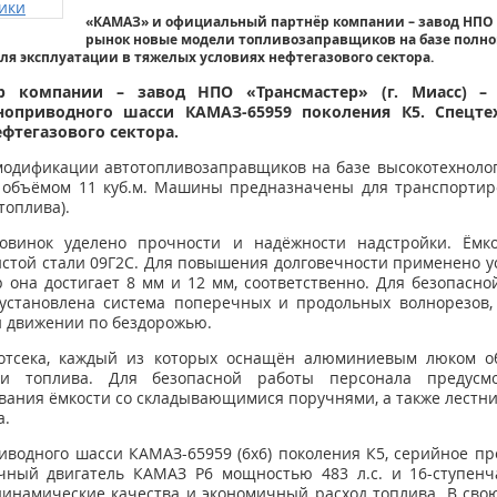
«КАМАЗ» и официальный партнёр компании – завод НПО «Т
рынок новые модели топливозаправщиков на базе полно
ля эксплуатации в тяжелых условиях нефтегазового сектора.
 компании – завод НПО «Трансмастер» (г. Миасс) 
оприводного шасси КАМАЗ-65959 поколения К5. Спецте
фтегазового сектора.
одификации автотопливозаправщиков на базе высокотехноло
11 объёмом 11 куб.м. Машины предназначены для транспортир
топлива).
овинок уделено прочности и надёжности надстройки. Ёмко
истой стали 09Г2С. Для повышения долговечности применено у
р она достигает 8 мм и 12 мм, соответственно. Для безопасн
установлена система поперечных и продольных волнорезов, 
и движении по бездорожью.
 отсека, каждый из которых оснащён алюминиевым люком о
и топлива. Для безопасной работы персонала предусмо
ания ёмкости со складывающимися поручнями, а также лестн
а.
иводного шасси КАМАЗ-65959 (6х6) поколения К5, серийное про
ный двигатель КАМАЗ Р6 мощностью 483 л.с. и 16-ступенч
инамические качества и экономичный расход топлива. В сво