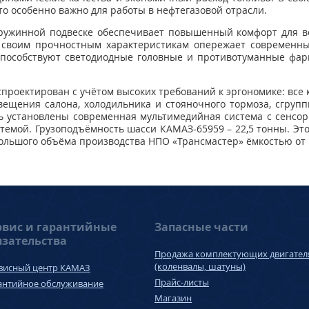
о особенно важно для работы в нефтегазовой отрасли.
ружинной подвеске обеспечивает повышенный комфорт для в
 своим прочностным характеристикам опережает современны
пособствуют светодиодные головные и противотуманные фар
 спроектирован с учётом высоких требований к эргономике: вс
вещения салона, холодильника и стояночного тормоза, сгруп
сь установлены современная мультимедийная система с сенс
темой. Грузоподъёмность шасси КАМАЗ-65959 – 22,5 тонны. Эт
большого объёма производства НПО «Трансмастер» ёмкостью от 1
рвис и гарантийные
Запасные части
язательства
Продажа комплектующих двигател
(коленвалы, шатуны)
висный центр КАМАЗ
Прайс-листы
антийное обслуживание
Магазин