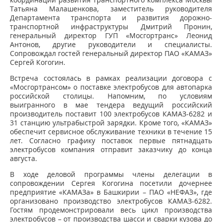
Татьяна Малашенкова, заместитель руководителя
Департамента транспорта и развития дорожно-
транспортной инфраструктуры Дмитрий Пронин,
генеральный директор ГУП «Мосгортранс» Леонид
Антонов, другие руководители и специалисты.
Сопровождал гостей генеральный директор ПАО «КАМАЗ»
Сергей Когогин.
Встреча состоялась в рамках реализации договора с
«Мосгортрансом» о поставке электробусов для автопарка
российской столицы. Напомним, по условиям
выигранного в мае тендера ведущий российский
производитель поставит 100 электробусов КАМАЗ-6282 и
31 станцию ультрабыстрой зарядки. Кроме того, «КАМАЗ»
обеспечит сервисное обслуживание техники в течение 15
лет. Согласно графику поставок первые пятнадцать
электробусов компания отправит заказчику до конца
августа.
В ходе деловой программы члены делегации в
сопровождении Сергея Когогина посетили дочернее
предприятие «КАМАЗа» в Башкирии – ПАО «НЕФАЗ», где
организовано производство электробусов КАМАЗ-6282.
Гостям продемонстрировали весь цикл производства
электробусов – от производства шасси и сварки кузова до