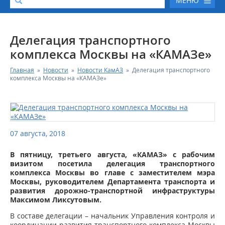
МЕНЮ
О КОМПАНИИ
Делегация транспортного
комплекса Москвы на «КАМАЗе»
КАТАЛОГ АВТОТЕХНИКИ
Главная
»
Новости
»
Новости КамАЗ
»
Делегация транспортного
комплекса Москвы на «КАМАЗе»
СЕРВИС И ГАРАНТИЙНЫЕ ОБЯЗАТЕЛЬСТВА
ЗАПАСНЫЕ ЧАСТИ
07 августа, 2018
РЕМОНТ ДВИГАТЕЛЕЙ КАМАЗ
В пятницу, третьего августа, «КАМАЗ» с рабочим
визитом посетила делегация транспортного
ФИНАНСОВЫЙ СЕРВИС
комплекса Москвы во главе с заместителем мэра
Москвы, руководителем Департамента транспорта и
развития дорожно-транспортной инфраструктуры
ФОТОГАЛЕРЕЯ
Максимом Ликсутовым.
В составе делегации – начальник Управления контроля и
КОНТАКТНАЯ ИНФОРМАЦИЯ
координации развития транспортного комплекса Москвы