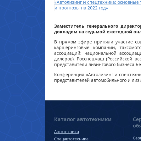
Заместитель генерального директ
докладом на седьмой ежегодной онл
В прямом эфире приняли участие свы
каршеринговые компании, таксомот
ассоциаций: национальной ассоциац
дилеров), Росспецмаш (Российской а
представители лизингового бизнеса Бе
Конференция «Автолизинг и спецтехни
представителей автомобильного и лиз
Каталог автотехники
Се
об
Автотехника
Сер
Спецавтотехника