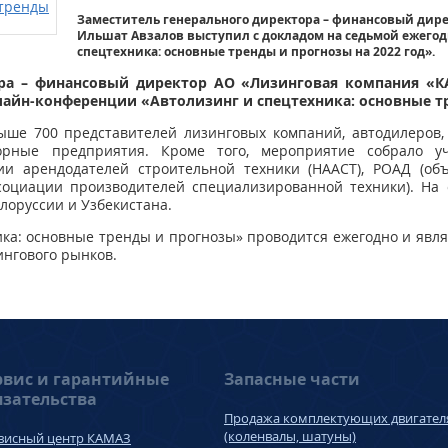
Заместитель генерального директора – финансовый дир
Ильшат Авзалов выступил с докладом на седьмой ежего
спецтехника: основные тренды и прогнозы на 2022 год».
ора – финансовый директор АО «Лизинговая компания «
айн-конференции «Автолизинг и спецтехника: основные тр
ше 700 представителей лизинговых компаний, автодилеров,
орные предприятия. Кроме того, мероприятие собрало уч
ии арендодателей строительной техники (НААСТ), РОАД (об
ссоциации производителей специализированной техники). На 
лоруссии и Узбекистана.
ка: основные тренды и прогнозы» проводится ежегодно и яв
ингового рынков.
рвис и гарантийные
Запасные части
язательства
Продажа комплектующих двигател
(коленвалы, шатуны)
висный центр КАМАЗ