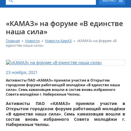
МЕНЮ
О КОМПАНИИ
«КАМАЗ» на форуме «В единстве
наша сила»
КАТАЛОГ АВТОТЕХНИКИ
Главная
»
Новости
»
Новости КамАЗ
»
«КАМАЗ» на форуме «В
единстве наша сила»
СЕРВИС И ГАРАНТИЙНЫЕ ОБЯЗАТЕЛЬСТВА
ЗАПАСНЫЕ ЧАСТИ
23 ноября, 2021
Активисты ПАО «КАМАЗ» приняли участие в Открытом
РЕМОНТ ДВИГАТЕЛЕЙ КАМАЗ
городском форуме работающей молодёжи «В единстве наша
сила». Семь камазовцев вошли в состав вновь избранного
Совета молодёжи г. Набережные Челны.
ФИНАНСОВЫЙ СЕРВИС
Активисты ПАО «КАМАЗ» приняли участие в
Открытом городском форуме работающей молодёжи
ФОТОГАЛЕРЕЯ
«В единстве наша сила». Семь камазовцев вошли в
состав вновь избранного Совета молодёжи г.
Набережные Челны.
КОНТАКТНАЯ ИНФОРМАЦИЯ