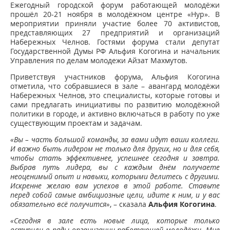
Ежегодный городской форум работающей молодёжи
прошёл 20-21 ноября в молодёжном центре «Нур». В
мероприятии приняли участие более 70 активистов,
представляющих 27 предприятий и организаций
Набережных Челнов. Гостями форума стали депутат
Государственной Думы РФ Альфия Когогина и начальник
Управления по делам молодежи Айзат Махмутов.
Приветствуя участников форума, Альфия Когогина
отметила, что собравшиеся в зале – авангард молодёжи
Набережных Челнов, это специалисты, которые готовы и
сами предлагать инициативы по развитию молодёжной
политики в городе, и активно включаться в работу по уже
существующим проектам и задачам.
«Вы – часть большой команды, за вами идут ваши коллеги.
И важно быть лидером не только для других, но и для себя,
чтобы стать эффективнее, успешнее сегодня и завтра.
Выбрав путь лидера, вы с каждым днём получаете
неоценимый опыт и навыки, которыми делитесь с другими.
Искренне желаю вам успехов в этой работе. Ставьте
перед собой самые амбициозные цели, идите к ним, и у вас
обязательно всё получится»
, – сказала
Альфия Когогина
.
«Сегодня в зале есть новые лица, которые только
вступили в ряды организации работающей молодёжи. Мне