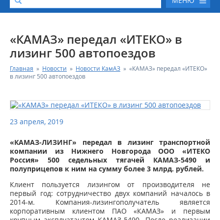
МЕНЮ
О КОМПАНИИ
«КАМАЗ» передал «ИТЕКО» в
лизинг 500 автопоездов
КАТАЛОГ АВТОТЕХНИКИ
Главная
»
Новости
»
Новости КамАЗ
»
«КАМАЗ» передал «ИТЕКО»
в лизинг 500 автопоездов
СЕРВИС И ГАРАНТИЙНЫЕ ОБЯЗАТЕЛЬСТВА
ЗАПАСНЫЕ ЧАСТИ
23 апреля, 2019
РЕМОНТ ДВИГАТЕЛЕЙ КАМАЗ
«КАМАЗ-ЛИЗИНГ» передал в лизинг
транспортной
компании из Нижнего Новгорода
ООО «ИТЕКО
Россия» 500 седельных тягачей КАМАЗ-5490 и
ФИНАНСОВЫЙ СЕРВИС
полуприцепов к ним на сумму более 3 млрд. рублей.
Клиент пользуется лизингом от производителя не
ФОТОГАЛЕРЕЯ
первый год: сотрудничество двух компаний началось в
2014-м. Компания-лизингополучатель является
корпоративным клиентом ПАО «КАМАЗ» и первым
КОНТАКТНАЯ ИНФОРМАЦИЯ
крупным эксплуатантом КАМАЗ-5490. После реализации