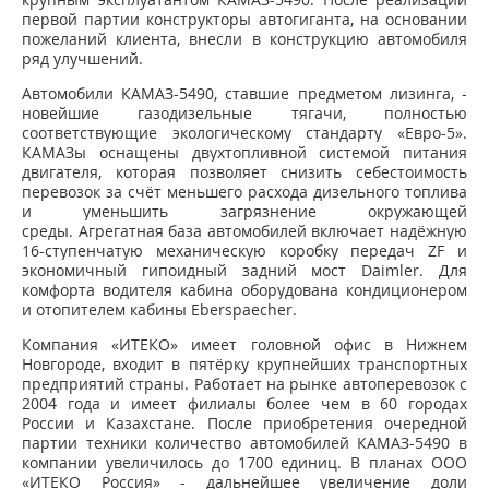
первой партии конструкторы автогиганта, на основании
пожеланий клиента, внесли в конструкцию автомобиля
ряд улучшений.
Автомобили КАМАЗ-5490, ставшие предметом лизинга, -
новейшие газодизельные тягачи, полностью
соответствующие экологическому стандарту «Евро-5».
КАМАЗы оснащены двухтопливной системой питания
двигателя, которая позволяет снизить себестоимость
перевозок за счёт меньшего расхода дизельного топлива
и уменьшить загрязнение окружающей
среды. Агрегатная база автомобилей включает надёжную
16-ступенчатую механическую коробку передач ZF и
экономичный гипоидный задний мост Daimler. Для
комфорта водителя кабина оборудована кондиционером
и отопителем кабины Eberspaecher.
Компания «ИТЕКО» имеет головной офис в Нижнем
Новгороде, входит в пятёрку крупнейших транспортных
предприятий страны. Работает на рынке автоперевозок с
2004 года и имеет филиалы более чем в 60 городах
России и Казахстане. После приобретения очередной
партии техники количество автомобилей КАМАЗ-5490 в
компании увеличилось до 1700 единиц. В планах ООО
«ИТЕКО Россия» - дальнейшее увеличение доли