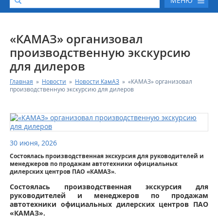
МЕНЮ
О КОМПАНИИ
«КАМАЗ» организовал
производственную экскурсию
КАТАЛОГ АВТОТЕХНИКИ
для дилеров
Главная
»
Новости
»
Новости КамАЗ
»
«КАМАЗ» организовал
СЕРВИС И ГАРАНТИЙНЫЕ ОБЯЗАТЕЛЬСТВА
производственную экскурсию для дилеров
ЗАПАСНЫЕ ЧАСТИ
РЕМОНТ ДВИГАТЕЛЕЙ КАМАЗ
30 июня, 2026
Состоялась производственная экскурсия для руководителей и
ФИНАНСОВЫЙ СЕРВИС
менеджеров по продажам автотехники официальных
дилерских центров ПАО «КАМАЗ».
ФОТОГАЛЕРЕЯ
Состоялась производственная экскурсия для
руководителей и менеджеров по продажам
автотехники официальных дилерских центров ПАО
КОНТАКТНАЯ ИНФОРМАЦИЯ
«КАМАЗ».