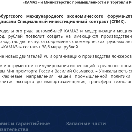
«КАМАЗ» и Министерство промышленности и торговли 
рбургского международного экономического форума-
писали Специальный инвестиционный контракт (СПИК).
модельного ряда автомобилей КАМАЗ и модернизации мощнос
лрд. рублей позволит создать на имеющихся производстве
зводство для выпуска современных коммерческих грузовых авт
 «КАМАЗа» составят 38,6 млрд. рублей.
е новых двигателей Р6 и организацию производства лонжеров. 
 инструментом стимулирования инвестиций в реальное произ
авы Минпромторга России Василий Осьмаков. – Уникальность сп
 ключевые направления нашей промышленной политики 
звития экспорта до импортозамещения, трансфера техноло
рвис и гарантийные
Запасные части
язательства