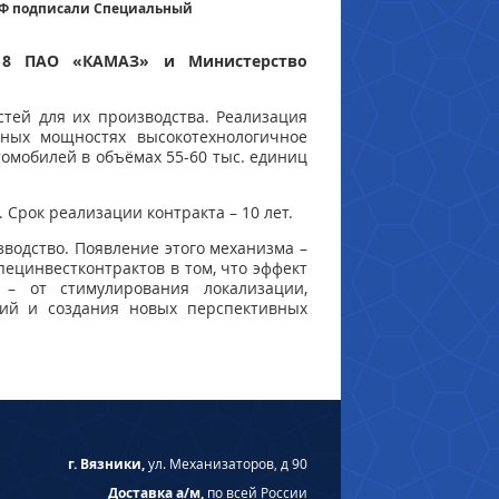
РФ подписали Специальный
2018 ПАО «КАМАЗ» и Министерство
тей для их производства. Реализация
нных мощностях высокотехнологичное
омобилей в объёмах 55-60 тыс. единиц
Срок реализации контракта – 10 лет.
водство. Появление этого механизма –
ецинвестконтрактов в том, что эффект
– от стимулирования локализации,
гий и создания новых перспективных
г. Вязники,
ул. Механизаторов, д 90
Доставка а/м,
по всей России