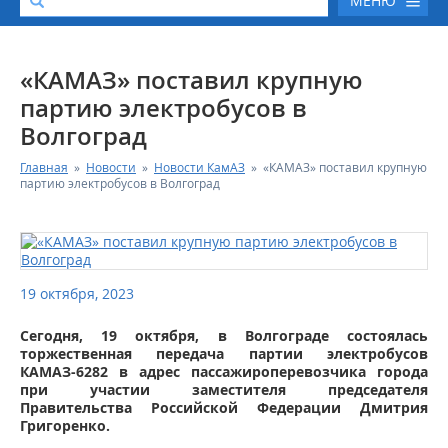
МЕНЮ
О КОМПАНИИ
«КАМАЗ» поставил крупную
партию электробусов в
КАТАЛОГ АВТОТЕХНИКИ
Волгоград
Главная
»
Новости
»
Новости КамАЗ
»
«КАМАЗ» поставил крупную
СЕРВИС И ГАРАНТИЙНЫЕ ОБЯЗАТЕЛЬСТВА
партию электробусов в Волгоград
ЗАПАСНЫЕ ЧАСТИ
РЕМОНТ ДВИГАТЕЛЕЙ КАМАЗ
19 октября, 2023
ФИНАНСОВЫЙ СЕРВИС
Сегодня, 19 октября, в Волгограде состоялась
торжественная передача партии электробусов
КАМАЗ-6282 в адрес пассажироперевозчика города
ФОТОГАЛЕРЕЯ
при участии заместителя председателя
Правительства Российской Федерации Дмитрия
Григоренко.
КОНТАКТНАЯ ИНФОРМАЦИЯ