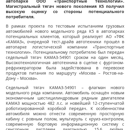
автопарке ООО «Транспортные технологии».
Магистральный тягач нового поколения К5 получил
высокую оценку со стороны потенциального
потребителя.
В рамках проекта по тестовым испытаниям грузовых
автомобилей нового модельного ряда К5 в автопарках
потенциальных клиентов, который реализует АО «ТФК
«КАМАЗ», очередной тест-драйв автотехники прошёл в
автопарке логистической компании «Транспортные
технологии». Потенциальному потребителю был передан
седельный тягач КАМАЗ-54901 сроком на один месяц.
Высокотехнологичная автотехника в сцепке с фургоном-
рефрижератором была задействована в перевозке
продуктов питания по маршруту «Москва – Ростов-на-
Дону – Москва».
Седельный тягач КАМАЗ-54901 – флагман нового
модельного ряда компании. Автомобиль оснащён новым
экономичным шестицилиндровым рядным двигателем
KAMAЗ мощностью 482 л.с. и новейшей 12-ступенчатой
роботизированной коробкой передач. К особенностям
автомобиля можно отнести современную просторную
кабину с ровным полом, мультируль с круиз-контролем,
современную бортовую информационную систему с
сенсорным дисплеем диагональю 15,6 дюйма.