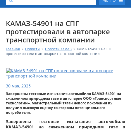
МЕНЮ
О КОМПАНИИ
КАМАЗ-54901 на СПГ
протестировали в автопарке
КАТАЛОГ АВТОТЕХНИКИ
транспортной компании
Главная
»
Новости
»
Новости КамАЗ
»
КАМАЗ-54901 на СПГ
СЕРВИС И ГАРАНТИЙНЫЕ ОБЯЗАТЕЛЬСТВА
протестировали в автопарке транспортной компании
ЗАПАСНЫЕ ЧАСТИ
РЕМОНТ ДВИГАТЕЛЕЙ КАМАЗ
30 мая, 2025
Завершены тестовые испытания автомобиля КАМАЗ-54901 на
ФИНАНСОВЫЙ СЕРВИС
сжиженном природном газе в автопарке ООО «Транспортные
технологии». Магистральный тягач нового поколения К5
получил высокую оценку со стороны потенциального
ФОТОГАЛЕРЕЯ
потребителя.
Завершены тестовые испытания автомобиля
КОНТАКТНАЯ ИНФОРМАЦИЯ
КАМАЗ-54901 на сжиженном природном газе в