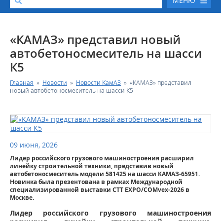
МЕНЮ
О КОМПАНИИ
«КАМАЗ» представил новый
автобетоносмеситель на шасси
КАТАЛОГ АВТОТЕХНИКИ
К5
Главная
»
Новости
»
Новости КамАЗ
»
«КАМАЗ» представил
СЕРВИС И ГАРАНТИЙНЫЕ ОБЯЗАТЕЛЬСТВА
новый автобетоносмеситель на шасси К5
ЗАПАСНЫЕ ЧАСТИ
РЕМОНТ ДВИГАТЕЛЕЙ КАМАЗ
09 июня, 2026
Лидер российского грузового машиностроения расширил
ФИНАНСОВЫЙ СЕРВИС
линейку строительной техники, представив новый
автобетоносмеситель модели 581425 на шасси КАМАЗ-65951.
Новинка была презентована в рамках Международной
ФОТОГАЛЕРЕЯ
специализированной выставки CTT EXPO/COMvex-2026 в
Москве.
Лидер российского грузового машиностроения
КОНТАКТНАЯ ИНФОРМАЦИЯ