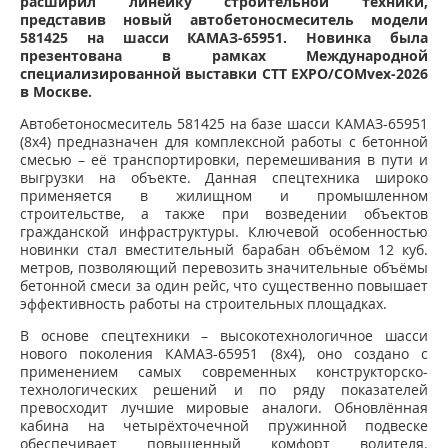
расширил линейку строительной техники,
представив новый автобетоносмеситель модели
581425 на шасси КАМАЗ-65951. Новинка была
презентована в рамках Международной
специализированной выставки CTT EXPO/COMvex-2026
в Москве.
Автобетоносмеситель 581425 на базе шасси КАМАЗ-65951
(8х4) предназначен для комплексной работы с бетонной
смесью – её транспортировки, перемешивания в пути и
выгрузки на объекте. Данная спецтехника широко
применяется в жилищном и промышленном
строительстве, а также при возведении объектов
гражданской инфраструктуры. Ключевой особенностью
новинки стал вместительный барабан объёмом 12 куб.
метров, позволяющий перевозить значительные объёмы
бетонной смеси за один рейс, что существенно повышает
эффективность работы на строительных площадках.
В основе спецтехники – высокотехнологичное шасси
нового поколения КАМАЗ-65951 (8х4), оно создано с
применением самых современных конструкторско-
технологических решений и по ряду показателей
превосходит лучшие мировые аналоги. Обновлённая
кабина на четырёхточечной пружинной подвеске
обеспечивает повышенный комфорт водителя.