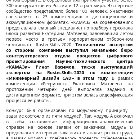
300 конкурсантов из России и 12 стран мира. Экспертное
сообщество представляло более 100 человек. Участники
состязались в 23 компетенциях в дистанционном и
аккумуляционном форматах. «КАМАЗ» на соревнованиях
представляла главный специалист по подбору персонала
блока развития Екатерина Матвеева, завоевавшая летом
первое место в третьем корпоративном отборочном
чемпионате RostecSkills-2020.
Техническим экспертом
со стороны компании выступил начальник бюро
конструкторского отдела процессов цифрового
проектирования Научно-технического центра
«КАМАЗа» Ринат Васимов, также выступавший
экспертом на RostecSkills-2020 по компетенции
«Инженерный дизайн CAD» в этом году.
В рамках
компетенции «Рекрутинг» Екатерина Матвеева на
протяжении четырёх дней выполняла задания в
дистанционном формате, при этом велась видеофиксация
процесса её работы.
Конкурс был организован по модульному принципу –
задание состояло из пяти модулей. Так, модуль А включал
в себя составление информационно-аналитической
справки на основе заявки от заказчика, модуль B
предполагал интервью заказчика и анализ рынка труда,
в рамках модуля С требовалось провести собеседование