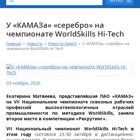
МЕНЮ
О КОМПАНИИ
У «КАМАЗа» «серебро» на
чемпионате WorldSkills Hi-Tech
КАТАЛОГ АВТОТЕХНИКИ
Главная
»
Новости
»
Новости КамАЗ
»
У «КАМАЗа» «серебро» на
чемпионате WorldSkills Hi-Tech
СЕРВИС И ГАРАНТИЙНЫЕ ОБЯЗАТЕЛЬСТВА
ЗАПАСНЫЕ ЧАСТИ
03 ноября, 2020
РЕМОНТ ДВИГАТЕЛЕЙ КАМАЗ
Екатерина Матвеева, представлявшая ПАО «КАМАЗ»
на VII Национальном чемпионате сквозных рабочих
ФИНАНСОВЫЙ СЕРВИС
профессий высокотехнологичных отраслей
промышленности по методике WorldSkills, заняла
второе место в компетенции «Рекрутинг».
ФОТОГАЛЕРЕЯ
VII
Национальный чемпионат WorldSkills Hi-Tech в
этом году
состоялся 23-30 октября в дистанционно-
КОНТАКТНАЯ ИНФОРМАЦИЯ
очном формате. В соревнованиях приняли участие более