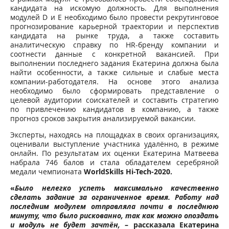
кандидата на искомую должность. Для выполнения
модулей D и Е необходимо было провести рекрутинговое
прогнозирование карьерной траектории и перспектив
кандидата на рынке труда, а также составить
аналитическую справку по
HR
-бренду компании и
соотнести данные с конкретной вакансией. При
выполнении последнего задания Екатерина должна была
найти особенности, а также сильные и слабые места
компании-работодателя. На основе этого анализа
необходимо было сформировать представление о
целевой аудитории соискателей и составить стратегию
по привлечению кандидатов в компанию, а также
прогноз сроков закрытия анализируемой вакансии.
Эксперты, находясь на площадках в своих организациях,
оценивали выступление участника удалённо, в режиме
онлайн. По результатам их оценки Екатерина Матвеева
набрала 746 балов и стала обладателем серебряной
медали чемпионата
WorldSkills Hi-Tech-2020.
«
Было нелегко успеть максимально качественно
сделать задание за ограниченное время. Работу над
последним модулем отправляла почти в последнюю
минуту, что было рискованно, так как можно опоздать
и модуль не будет зачтён,
–
рассказала Екатерина