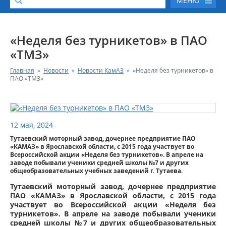
МЕНЮ
О КОМПАНИИ
«Неделя без турникетов» в ПАО
«ТМЗ»
КАТАЛОГ АВТОТЕХНИКИ
Главная
»
Новости
»
Новости КамАЗ
»
«Неделя без турникетов» в
ПАО «ТМЗ»
СЕРВИС И ГАРАНТИЙНЫЕ ОБЯЗАТЕЛЬСТВА
ЗАПАСНЫЕ ЧАСТИ
12 мая, 2024
Тутаевский моторный завод, дочернее предприятие ПАО
РЕМОНТ ДВИГАТЕЛЕЙ КАМАЗ
«КАМАЗ» в Ярославской области, с 2015 года участвует во
Всероссийской акции «Неделя без турникетов». В апреле на
заводе побывали ученики средней школы №7 и других
ФИНАНСОВЫЙ СЕРВИС
общеобразовательных учебных заведений г. Тутаева.
Тутаевский моторный завод, дочернее предприятие
ФОТОГАЛЕРЕЯ
ПАО «КАМАЗ» в Ярославской области, с 2015 года
участвует во Всероссийской акции «Неделя без
турникетов». В апреле на заводе побывали ученики
КОНТАКТНАЯ ИНФОРМАЦИЯ
средней школы №7 и других общеобразовательных