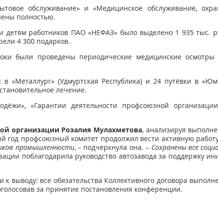
ытовое обслуживание» и «Медицинское обслуживание, охра
нены полностью.
и детям работников ПАО «НЕФАЗ» было выделено 1 935 тыс. 
ели 4 300 подарков.
роки были проведены периодические медицинские осмотры
в «Металлург» (Удмуртская Республика) и 24 путёвки в «Юм
становительное лечение.
одёжи», «Гарантии деятельности профсоюзной организации
ой организации Розалия Мулахметова
, анализируя выполне
ный год профсоюзный комитет продолжил вести активную работ
ников промышленности
, – подчеркнула она. –
Сохранены все соци
ации поблагодарила руководство автозавода за поддержку ин
и к выводу: все обязательства Коллективного договора выпол
оголосовав за принятие постановления конференции.