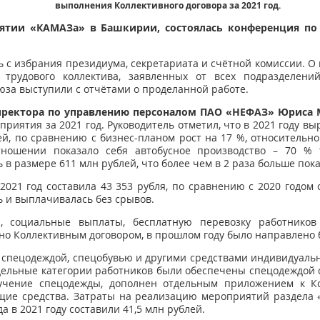
выполнения Коллективного договора за 2021 год.
ятии «КАМАЗа» в Башкирии, состоялась конференция по
ь с избрания президиума, секретариата и счётной комиссии. О
 трудового коллектива, заявленных от всех подразделен
юза выступили с отчётами о проделанной работе.
директора по управлению персоналом ПАО «НЕФАЗ» Юриса
риятия за 2021 год. Руководитель отметил, что в 2021 году вы
ей, по сравнению с бизнес-планом рост на 17 %, относительно
тношении показало себя автобусное производство – 70 % 
в размере 611 млн рублей, что более чем в 2 раза больше пока
021 год составила 43 353 рубля, по сравнению с 2020 годом 
ь и выплачивалась без срывов.
а, социальные выплаты, бесплатную перевозку работников
но Коллективным договором, в прошлом году было направлено 
 спецодеждой, спецобувью и другими средствами индивидуаль
дельные категории работников были обеспечены спецодеждой 
чение спецодежды, дополнен отдельным приложением к Ко
щие средства. Затраты на реализацию мероприятий раздела 
а в 2021 году составили 41,5 млн рублей.