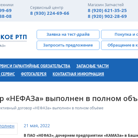
техники
Магазин Запчастей
Сервисный центр
-99-69
8 (920) 621-35-25
8 (930) 224-69-66
-38-08
8 (920) 902-28-69
Заявка на тест-драйв
Покупка и 
Запросить предложение
Обращение в 
РВИС И ГАРАНТИЙНЫЕ ОБЯЗАТЕЛЬСТВА
ЗАПАСНЫЕ ЧАСТИ
 СЕРВИС
ФОТОГАЛЕРЕЯ
КОНТАКТНАЯ ИНФОРМАЦИЯ
р «НЕФАЗа» выполнен в полном об
ективный договор «НЕФАЗа» выполнен в полном объёме
21 мая, 2022
В ПАО «НЕФАЗ», дочернем предприятии «КАМАЗа» в Башк