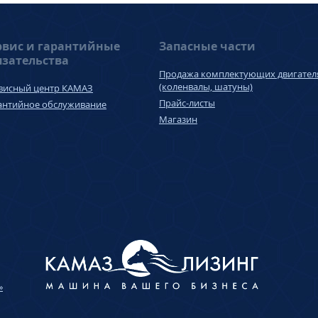
рвис и гарантийные
Запасные части
язательства
Продажа комплектующих двигател
(коленвалы, шатуны)
висный центр КАМАЗ
Прайс-листы
антийное обслуживание
Магазин
»