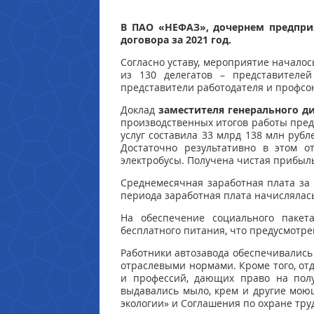
В ПАО «НЕФАЗ», дочернем предпри
договора за 2021 год.
Согласно уставу, мероприятие началос
из 130 делегатов – представителей
представители работодателя и профсо
Доклад
заместителя генерального 
производственных итогов работы предп
услуг составила 33 млрд 138 млн рубл
Достаточно результативно в этом о
электробусы. Получена чистая прибыль 
Среднемесячная заработная плата за 2
периода заработная плата начислялас
На обеспечение социального пакет
бесплатного питания, что предусмотре
Работники автозавода обеспечивались
отраслевыми нормами. Кроме того, от
и профессий, дающих право на полу
выдавались мыло, крем и другие мою
экологии» и Соглашения по охране труд