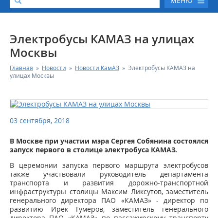
МЕНЮ
О КОМПАНИИ
Электробусы КАМАЗ на улицах
Москвы
КАТАЛОГ АВТОТЕХНИКИ
Главная
»
Новости
»
Новости КамАЗ
»
Электробусы КАМАЗ на
улицах Москвы
СЕРВИС И ГАРАНТИЙНЫЕ ОБЯЗАТЕЛЬСТВА
ЗАПАСНЫЕ ЧАСТИ
03 сентября, 2018
РЕМОНТ ДВИГАТЕЛЕЙ КАМАЗ
В Москве при участии мэра Сергея Собянина состоялся
запуск первого в столице электробуса КАМАЗ.
ФИНАНСОВЫЙ СЕРВИС
В церемонии запуска первого маршрута электробусов
также участвовали руководитель департамента
транспорта и развития дорожно-транспортной
ФОТОГАЛЕРЕЯ
инфраструктуры столицы Максим Ликсутов, заместитель
генерального директора ПАО «КАМАЗ» - директор по
развитию Ирек Гумеров, заместитель генерального
КОНТАКТНАЯ ИНФОРМАЦИЯ
директора ПАО «КАМАЗ» по пассажирскому транспорту