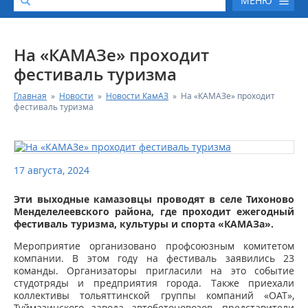
МЕНЮ
О КОМПАНИИ
На «КАМАЗе» проходит
фестиваль туризма
КАТАЛОГ АВТОТЕХНИКИ
Главная
»
Новости
»
Новости КамАЗ
»
На «КАМАЗе» проходит
фестиваль туризма
СЕРВИС И ГАРАНТИЙНЫЕ ОБЯЗАТЕЛЬСТВА
ЗАПАСНЫЕ ЧАСТИ
17 августа, 2024
РЕМОНТ ДВИГАТЕЛЕЙ КАМАЗ
Эти выходные камазовцы проводят в селе Тихоново
Менделелеевского района, где проходит ежегодный
фестиваль туризма, культуры и спорта «КАМАЗа».
ФИНАНСОВЫЙ СЕРВИС
Мероприятие организовано профсоюзным комитетом
компании.
В этом году на фестиваль заявились 23
ФОТОГАЛЕРЕЯ
команды. Организаторы пригласили на это событие
студотряды и предприятия города. Также приехали
коллективы тольяттинской группы компаний «ОАТ»,
КОНТАКТНАЯ ИНФОРМАЦИЯ
Туймазинского завода автобетоновозов, представители