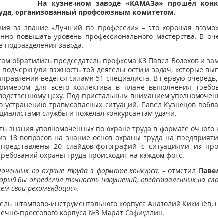
На кузнечном заводе «КАМАЗа» прошёл конку
руда, организованный профсоюзным комитетом.
ния за звание «Лучший по профессии» – это хорошая возмож
янно повышать уровень профессионального мастерства. В оч
 подразделения завода.
там обратились председатель профкома КЗ Павел Волохов и зам
и подчеркнули важность той деятельности и задач, которые 
 направлении ведётся силами 51 специалиста. В первую очеред
примером для всего коллектива в плане выполнения требо
одственному цеху. Под пристальным вниманием уполномоченн
по устранению травмоопасных ситуаций. Павел Кузнецов поб
ециалистами службы и пожелал конкурсантам удачи.
ить знания уполномоченных по охране труда в формате очного 
т из 18 вопросов на знание основ охраны труда на предприят
представлены 20 слайдов-фотографий с ситуациями из про
требований охраны труда происходит на каждом фото.
оченных по охране труда в формате конкурса,
– отметил
Паве
рый бы определил точность нарушений, представленных на сла
ем свои рекомендации».
тель штампово-инструментального корпуса Анатолий Кикинёв, н
знечно-прессового корпуса №3 Марат Сафиуллин.