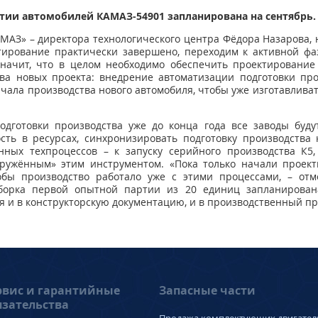
тии автомобилей КАМАЗ-54901 запланирована на сентябрь.
АМАЗ» – директора технологического центра Фёдора Назарова,
тирование практически завершено, переходим к активной фа
начит, что в целом необходимо обеспечить проектирование 
ва новых проекта: внедрение автоматизации подготовки про
ачала производства нового автомобиля, чтобы уже изготавлива
одготовки производства уже до конца года все заводы буду
сть в ресурсах, синхронизировать подготовку производств
онных техпроцессов – к запуску серийного производства К5
ружённым» этим инструментом. «Пока только начали проект
обы производство работало уже с этими процессами, – отм
борка первой опытной партии из 20 единиц запланирована
я и в конструкторскую документацию, и в производственный пр
рвис и гарантийные
Запасные части
язательства