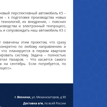
 новый перспективный автомобиль К5 –
зе – к подготовке производства новых
технологий, их внедрение, – пояснил
изводства и электронный техпроцесс,
ть и сопровождать наш автомобиль К5 с
т охвачены этим проектом, что сразу
а конкретно по любому направлению и
, что планируется в первом квартале
ировать систему. Задача – полностью
етил Назаров. – Что касается самого
 на сентябрь. Если потребуется, по
оцесс».
г. Вязники,
ул. Механизаторов, д 90
Доставка а/м,
по всей России