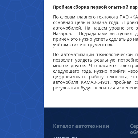
Пробная сборка первой опытной пар
По словам главного технолога ПАО «К
основная цель и задача года. «Проек
автомобилей. На нашем уровне это з
Назаров. – Подзадачами выступают д
причём это нужно успеть сделать до н
учётом этих инструментов».
По автоматизации технологической п
позволит увидеть реальную потребно
многое другое. Что касается электр
следующего года, нужно прийти «воо
цифровизовать работу технолога, чт
автомобиля КАМАЗ-54901, пробная с
результатам будут вноситься изменени
Каталог автотехники
Се
об