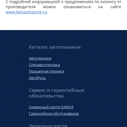
С подробной информацией о предложениях по лизингу от
производителя можно ознакомиться на сайте
www.kamazleasing.ru
.
Каталог автотехники
Автотехника
Спецавтотехника
Прицепная техника
Автобусы
Сервис и гарантийные
обязательства
Сервисный центр КАМАЗ
Гарантийное обслуживание
Запасные части