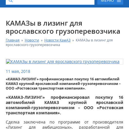
МЕНЮ
О КОМПАНИИ
КАМАЗы в лизинг для
ярославского грузоперевозчика
КАТАЛОГ АВТОТЕХНИКИ
Главная
»
Новости
»
Новости КамАЗ
»
КАМАЗы в лизинг для
ярославского грузоперевозчика
СЕРВИС И ГАРАНТИЙНЫЕ ОБЯЗАТЕЛЬСТВА
ЗАПАСНЫЕ ЧАСТИ
11 мая, 2018
«КАМАЗ-ЛИЗИНГ» профинансировал покупку 16 автомобилей
РЕМОНТ ДВИГАТЕЛЕЙ КАМАЗ
КАМАЗ крупной ярославской компанией-грузоперевозчиком –
ООО «Ростовская транспортная компания».
ФИНАНСОВЫЙ СЕРВИС
«КАМАЗ-ЛИЗИНГ» профинансировал покупку 16
автомобилей КАМАЗ крупной ярославской
компанией-грузоперевозчиком – ООО «Ростовская
ФОТОГАЛЕРЕЯ
транспортная компания».
Сделка заключена по программе от производителя
КОНТАКТНАЯ ИНФОРМАЦИЯ
«Лизинг для амбициозных», разработанной для