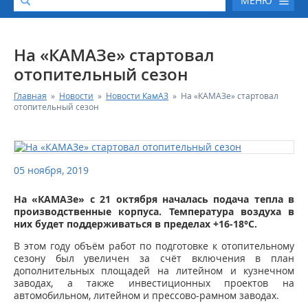
МЕНЮ
О КОМПАНИИ
На «КАМАЗе» стартовал
отопительный сезон
КАТАЛОГ АВТОТЕХНИКИ
Главная
»
Новости
»
Новости КамАЗ
»
На «КАМАЗе» стартовал
отопительный сезон
СЕРВИС И ГАРАНТИЙНЫЕ ОБЯЗАТЕЛЬСТВА
ЗАПАСНЫЕ ЧАСТИ
05 ноября, 2019
РЕМОНТ ДВИГАТЕЛЕЙ КАМАЗ
На «КАМАЗе» с 21 октября началась подача тепла в
производственные корпуса. Температура воздуха в
них будет поддерживаться в пределах +16-18°С.
ФИНАНСОВЫЙ СЕРВИС
В этом году объём работ по подготовке к отопительному
сезону был увеличен за счёт включения в план
ФОТОГАЛЕРЕЯ
дополнительных площадей на литейном и кузнечном
заводах, а также инвестиционных проектов на
автомобильном, литейном и прессово-рамном заводах.
КОНТАКТНАЯ ИНФОРМАЦИЯ