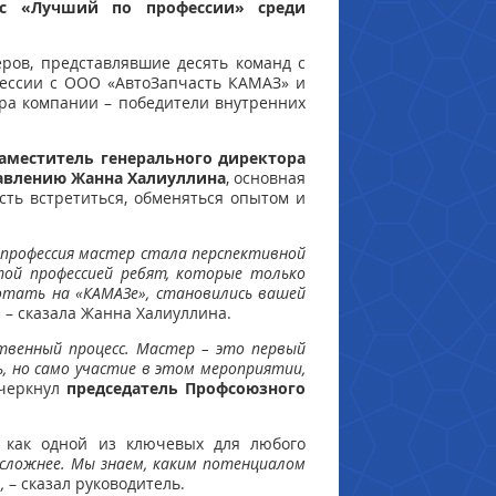
с «Лучший по профессии» среди
ров, представлявшие десять команд с
фессии с ООО «АвтоЗапчасть КАМАЗ» и
ра компании – победители внутренних
аместитель генерального директора
авлению
Жанна Халиуллина
, основная
сть встретиться, обменяться опытом и
 профессия мастер стала перспективной
той профессией ребят, которые только
ботать на «КАМАЗе», становились вашей
,
– сказала Жанна Халиуллина.
твенный процесс. Мастер – это первый
ь, но само участие в этом мероприятии,
черкнул
председатель Профсоюзного
, как одной из ключевых для любого
 сложнее. Мы знаем, каким потенциалом
,
– сказал руководитель.