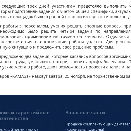
е следующих трёх дней участникам предстояло выполнить 
торы подготовили задания с учётом общей специфики, актуал
енных площадок было в равной степени интересно и полезно у
ся работы с персоналом, умения решать спорные вопросы при
 необходимо было решить четыре задачи по направлениям
анирование, применение инструментов качества. Отдельный 
 несоответствия в организации работы участка. Для решен
анную ситуацию и предложить своё решение проблемы.
 предложено два задания, которые касались вопросов
эргономик
ность труда, уменьшить потери, снизить профзаболевания. П
 узкие места в работе, дают возможность провести анализ и н
ров «КАМАЗа» назовут завтра, 25 ноября, на торжественном за
рвис и гарантийные
Запасные части
язательства
Продажа комплектующих двигател
(коленвалы, шатуны)
висный центр КАМАЗ