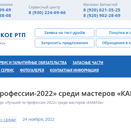
техники
Магазин Запчастей
Сервисный центр
-99-69
8 (920) 621-35-25
8 (930) 224-69-66
-38-08
8 (920) 902-28-69
Заявка на тест-драйв
Покупка и 
Запросить предложение
Обращение в 
РВИС И ГАРАНТИЙНЫЕ ОБЯЗАТЕЛЬСТВА
ЗАПАСНЫЕ ЧАСТИ
 СЕРВИС
ФОТОГАЛЕРЕЯ
КОНТАКТНАЯ ИНФОРМАЦИЯ
рофессии-2022» среди мастеров «К
урс «Лучший по профессии-2022» среди мастеров «КАМАЗа»
24 ноября, 2022