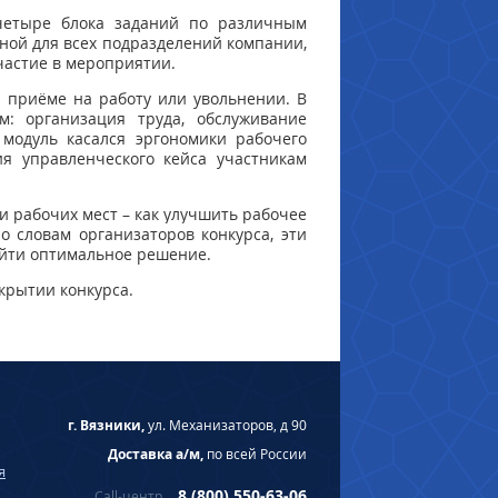
четыре блока заданий по различным
ьной для
всех подразделений компании,
частие в мероприятии.
 приёме на работу или увольнении. В
: организация труда, обслуживание
модуль касался эргономики рабочего
ия управленческого кейса участникам
и рабочих мест – как улучшить рабочее
о словам организаторов конкурса, эти
айти оптимальное решение.
крытии конкурса.
г. Вязники,
ул. Механизаторов, д 90
Доставка а/м,
по всей России
я
8 (800) 550-63-06
Call-центр