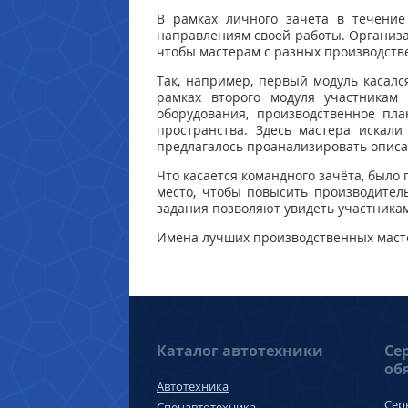
В рамках личного зачёта в течени
направлениям своей работы. Организа
чтобы мастерам с разных производств
Так, например, первый модуль касал
рамках второго модуля участникам
оборудования, производственное пл
пространства. Здесь мастера искали
предлагалось проанализировать опис
Что касается командного зачёта, было
место, чтобы повысить производитель
задания позволяют увидеть участникам
Имена лучших производственных масте
Каталог автотехники
Се
об
Автотехника
Сер
Спецавтотехника