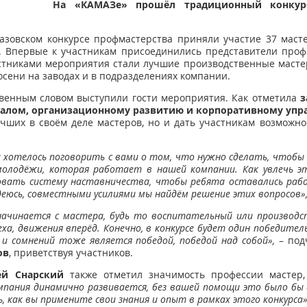
На «КАМАЗе» прошёл традиционный конкур
азовском конкурсе профмастерства приняли участие 37 масте
а. Впервые к участникам присоединились представители про
тниками мероприятия стали лучшие производственные масте
осени на заводах и в подразделениях компании.
твенным словом выступили гости мероприятия. Как отметила
з
алом, организационному развитию и корпоративному упр
учших в своём деле мастеров, но и дать участникам возможно
ы хотелось поговорить с вами о том, что нужно сделать, чтобы
молодёжи, которая работает в нашей компании. Как увлечь э
изовать систему наставничества, чтобы ребята оставались ра
деюсь, совместными усилиями мы найдём решение этих вопросов»
ачинается с мастера, будь то воспитательный или производс
еха, движения вперёд. Конечно, в конкурсе будет один победител
 и сомнений тоже является победой, победой над собой»,
– под
ов
, приветствуя участников.
гей Снарский
также отметил значимость профессии мастер
мпания динамично развивается, без вашей помощи это было бы
, как вы примените свои знания и опыт в рамках этого конкурса»