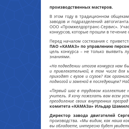
производственных мастеров.
В этом году в традиционном общекам
заводов и подразделений автогигант
ООО «Промжелдортранс-Сервис». Учас
конкурсов, которые прошли в течение 
Перед началом состязания с приветс
ПАО «КАМАЗ» по управлению персон
цель конкурса – не только выявить л
знаниями.
«На подведении итогов конкурса нам б
и привлекательной, в том числе для 
приходят с вузов и ссузов? Как орган
подмогой и заменой в последующем? На
«Первый шаг в трудовом коллективе н
учитель. Я хочу пожелать вам всем усп
преодоление своих внутренних преград
комитета «КАМАЗа» Ильдар Шамил
Директор завода двигателей Сер
производства.
«Мы видим, как наша ко
вы обладаете, интересно будет увидеть