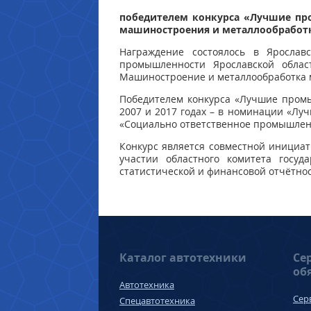
победителем конкурса «Лучшие пр
машиностроения и металлообработ
Награждение состоялось в Ярослав
промышленности Ярославской облас
Машиностроение и металлообработка м
Победителем конкурса «Лучшие промы
2007 и 2017 годах – в номинации «Лу
«Социально ответственное промышлен
Конкурс является совместной инициат
участии областного комитета госуд
статистической и финансовой отчётнос
Каталог автотехники
Се
об
Автотехника
Сер
Спецавтотехника