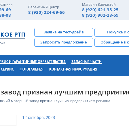
техники
Магазин Запчастей
Сервисный центр
-99-69
8 (920) 621-35-25
8 (930) 224-69-66
-38-08
8 (920) 902-28-69
Заявка на тест-драйв
Покупка и 
Запросить предложение
Обращение в 
РВИС И ГАРАНТИЙНЫЕ ОБЯЗАТЕЛЬСТВА
ЗАПАСНЫЕ ЧАСТИ
 СЕРВИС
ФОТОГАЛЕРЕЯ
КОНТАКТНАЯ ИНФОРМАЦИЯ
 завод признан лучшим предприяти
евский моторный завод признан лучшим предприятием региона
12 октября, 2023