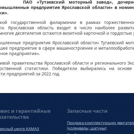
ПАО «Тутаевский моторный завод», дочерн
омышленные предприятия Ярославской области» в номин
ки».
ской государственной филармонии в рамках торжественн
ти. Ярославская область входит в число наиболее разви
ногие десятилетия остаются визитной карточкой и гордостью 
шленные предприятия Ярославской области» Тутаевский мото
чшее предприятие в сфере машиностроения и металлообработки
ное предприятие».
ивой правительства Ярославской области и регионального Эк
арственной статистики. Победители выбирались на основе
ти предприятий за 2022 год.
рвис и гарантийные
Запасные части
язательства
Продажа комплектующих двигател
(коленвалы, шатуны)
висный центр КАМАЗ