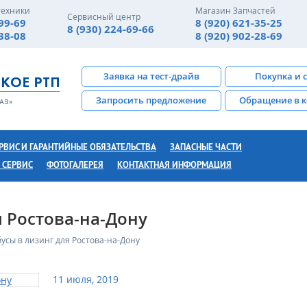
техники
Магазин Запчастей
Сервисный центр
-99-69
8 (920) 621-35-25
8 (930) 224-69-66
-38-08
8 (920) 902-28-69
Заявка на тест-драйв
Покупка и 
Запросить предложение
Обращение в 
РВИС И ГАРАНТИЙНЫЕ ОБЯЗАТЕЛЬСТВА
ЗАПАСНЫЕ ЧАСТИ
 СЕРВИС
ФОТОГАЛЕРЕЯ
КОНТАКТНАЯ ИНФОРМАЦИЯ
я Ростова-на-Дону
усы в лизинг для Ростова-на-Дону
11 июля, 2019