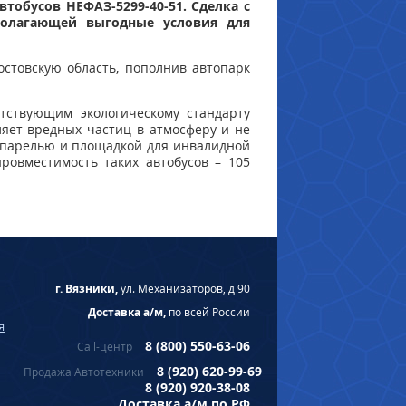
втобусов НЕФАЗ-5299-40-51. Сделка с
полагающей выгодные условия для
стовскую область, пополнив автопарк
тствующим экологическому стандарту
ляет вредных частиц в атмосферу и не
аппарелью и площадкой для инвалидной
ровместимость таких автобусов – 105
г. Вязники,
ул. Механизаторов, д 90
Доставка а/м,
по всей России
я
8 (800) 550-63-06
Call-центр
8 (920) 620-99-69
Продажа Автотехники
8 (920) 920-38-08
Доставка а/м по РФ