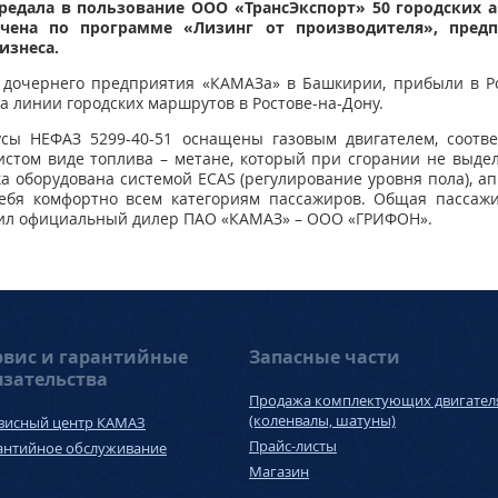
редала в пользование
ООО «ТрансЭкспорт» 50 городских а
ючена по программе
«Лизинг от производителя», пред
изнеса.
 дочернего предприятия «КАМАЗа» в Башкирии, прибыли в Ро
а линии городских маршрутов в Ростове-на-Дону.
сы НЕФАЗ 5299-40-51 оснащены газовым двигателем, соотве
чистом виде топлива – метане, который при сгорании не выде
ка оборудована системой ECAS (регулирование уровня пола), 
 себя комфортно всем категориям пассажиров. Общая пассажи
пил официальный дилер ПАО «КАМАЗ» – ООО «ГРИФОН».
рвис и гарантийные
Запасные части
язательства
Продажа комплектующих двигател
(коленвалы, шатуны)
висный центр КАМАЗ
Прайс-листы
антийное обслуживание
Магазин