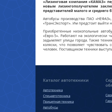
«
Лизинговая компания «КАМАЗ» пе
новым лизингополучателем закл
представителей малого и среднего б
Автобусы производства ПАО «НЕФАЗ»,
«ТрансЭкспорт». Им предстоит выйти н
Приобретённые
низкопольные автобу
«Евро-5». Работают на экологически 
задымляет улицы города. Также техни
коляски, что позволяет чувствовать
человек. Поставщиком техники высту
Каталог автотехники
Се
об
Автотехника
Сер
Спецавтотехника
Гар
Прицепная техника
Автобусы