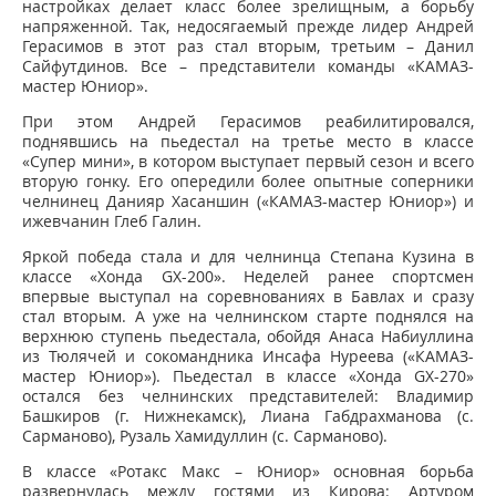
настройках делает класс более зрелищным, а борьбу
напряженной. Так, недосягаемый прежде лидер Андрей
Герасимов в этот раз стал вторым, третьим – Данил
Сайфутдинов. Все – представители команды «КАМАЗ-
мастер Юниор».
При этом Андрей Герасимов реабилитировался,
поднявшись на пьедестал на третье место в классе
«Супер мини», в котором выступает первый сезон и всего
вторую гонку. Его опередили более опытные соперники
челнинец Данияр Хасаншин («КАМАЗ-мастер Юниор») и
ижевчанин Глеб Галин.
Яркой победа стала и для челнинца Степана Кузина в
классе «Хонда GX-200». Неделей ранее спортсмен
впервые выступал на соревнованиях в Бавлах и сразу
стал вторым. А уже на челнинском старте поднялся на
верхнюю ступень пьедестала, обойдя Анаса Набиуллина
из Тюлячей и сокомандника Инсафа Нуреева («КАМАЗ-
мастер Юниор»). Пьедестал в классе «Хонда GX-270»
остался без челнинских представителей: Владимир
Башкиров (г. Нижнекамск), Лиана Габдрахманова (с.
Сарманово), Рузаль Хамидуллин (с. Сарманово).
В классе «Ротакс Макс – Юниор» основная борьба
развернулась между гостями из Кирова: Артуром