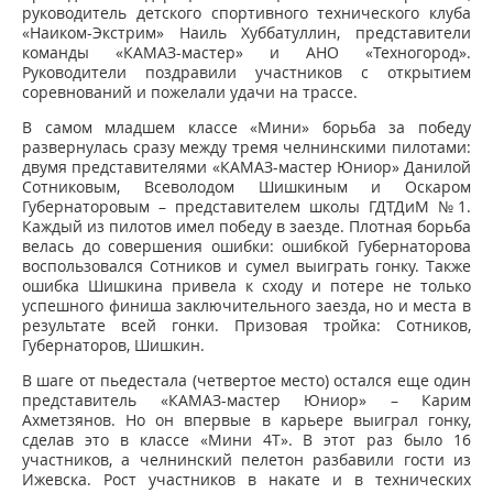
руководитель детского спортивного технического клуба
«Наиком-Экстрим» Наиль Хуббатуллин, представители
команды «КАМАЗ-мастер» и АНО «Техногород».
Руководители поздравили участников с открытием
соревнований и пожелали удачи на трассе.
В самом младшем классе «Мини» борьба за победу
развернулась сразу между тремя челнинскими пилотами:
двумя представителями «КАМАЗ-мастер Юниор» Данилой
Сотниковым, Всеволодом Шишкиным и Оскаром
Губернаторовым – представителем школы ГДТДиМ №1.
Каждый из пилотов имел победу в заезде. Плотная борьба
велась до совершения ошибки: ошибкой Губернаторова
воспользовался Сотников и сумел выиграть гонку. Также
ошибка Шишкина привела к сходу и потере не только
успешного финиша заключительного заезда, но и места в
результате всей гонки. Призовая тройка: Сотников,
Губернаторов, Шишкин.
В шаге от пьедестала (четвертое место) остался еще один
представитель «КАМАЗ-мастер Юниор» – Карим
Ахметзянов. Но он впервые в карьере выиграл гонку,
сделав это в классе «Мини 4Т». В этот раз было 16
участников, а челнинский пелетон разбавили гости из
Ижевска. Рост участников в накате и в технических