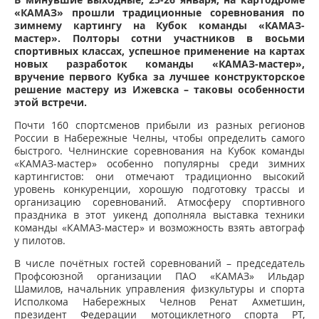
«КАМАЗ» прошли традиционные соревнования по
зимнему картингу на Кубок команды «КАМАЗ-
мастер». Полторы сотни участников в восьми
спортивных классах, успешное применение на картах
новых разработок команды «КАМАЗ-мастер»,
вручение первого Кубка за лучшее конструкторское
решение мастеру из Ижевска – таковы особенности
этой встречи.
Почти 160 спортсменов прибыли из разных регионов
России в Набережные Челны, чтобы определить самого
быстрого. Челнинские соревнования на Кубок команды
«КАМАЗ-мастер» особенно популярны среди зимних
картингистов: они отмечают традиционно высокий
уровень конкуренции, хорошую подготовку трассы и
организацию соревнований. Атмосферу спортивного
праздника в этот уикенд дополняла выставка техники
команды «КАМАЗ-мастер» и возможность взять автограф
у пилотов.
В числе почётных гостей соревнований – председатель
Профсоюзной организации ПАО «КАМАЗ» Ильдар
Шамилов, начальник управления физкультуры и спорта
Исполкома Набережных Челнов Ренат Ахметшин,
президент Федерации мотоциклетного спорта РТ,