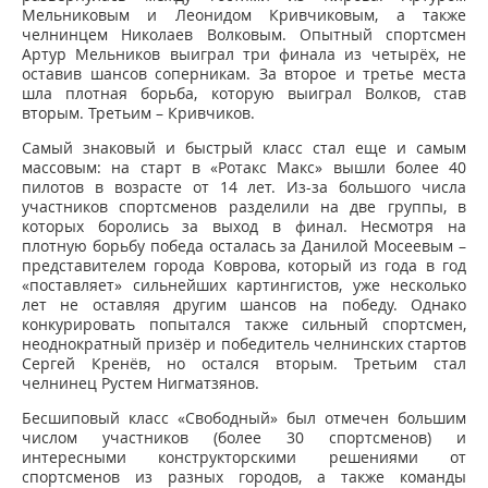
Мельниковым и Леонидом Кривчиковым, а также
челнинцем Николаев Волковым. Опытный спортсмен
Артур Мельников выиграл три финала из четырёх, не
оставив шансов соперникам. За второе и третье места
шла плотная борьба, которую выиграл Волков, став
вторым. Третьим – Кривчиков.
Самый знаковый и быстрый класс стал еще и самым
массовым: на старт в «Ротакс Макс» вышли более 40
пилотов в возрасте от 14 лет. Из-за большого числа
участников спортсменов разделили на две группы, в
которых боролись за выход в финал. Несмотря на
плотную борьбу победа осталась за Данилой Мосеевым –
представителем города Коврова, который из года в год
«поставляет» сильнейших картингистов, уже несколько
лет не оставляя другим шансов на победу. Однако
конкурировать попытался также сильный спортсмен,
неоднократный призёр и победитель челнинских стартов
Сергей Кренёв, но остался вторым. Третьим стал
челнинец Рустем Нигматзянов.
Бесшиповый класс «Свободный» был отмечен большим
числом участников (более 30 спортсменов) и
интересными конструкторскими решениями от
спортсменов из разных городов, а также команды