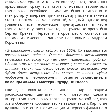
«КАМАЗ-мастер» и АНО «Техногород». Так, челнинцы
представили сразу три карта с новыми вариантами
компоновки. Всеобщее внимание было приковано к
электрокарту, впервые принимавшему участие в зимнем
старте. Бесшумный, маневренный, мощный. Однако лёд
уравнивал все технические преимущества: в итоге
третье место у электрокарта, за рулём которого был
Сергей Кренёв. Первое и второе место осталось за
гостями из Ижевска – Данилом Барановым и Андреем
Королевым.
«Электрокарт показал себя на все 100%. Он выполнил все
поставленные задачи. Главное двигатель-аккумулятор
выдержал всю гонку, карт не имел технических проблем.
Однако есть мощностные показатели, которые оказались
слишком велики для бесшипового класса. Возможно, они
будут более актуальные для класса на шипах. Будем
пробовать и тестировать»
, – отметил
руководитель
команды «КАМАЗ-мастер» Эдуард Николаев
.
Ещё одна новинка от челнинцев – карт с задним
расположением двигателя, что позволило сделать
интересную компоновку карта, загрузив массой заднюю
ось и обеспечив хороший вес на задний зацеп. Карт стал
лучшим по итогам квалификации и первого финального