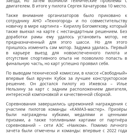
заезда, но затем возникли технические проблемы с
двигателем. В итоге у пилота Сергея Хачатурова 10 место.
Также внимание организаторов было приковано к
сотруднику АНО «Техногород» и по совместительству
новичку в мире картинга – Кириллу Богомягкову, который
также выехал на карте с нестандартным решением. Без
доработки рамы ему удалось установить мотор, не
предназначенный для этого шасси. Но для этого
пришлось изменить сам мотор. Задумка удалась. Первый
в карьере выезд для новоиспеченного пилота и
отсутствие спортивного опыта не позволило попасть в
финальную часть, но карт успешно проявил себя.
По выводам технической комиссии, в классе «Свободный»
впервые был вручен Кубок за лучшее конструкторское
решение. Он достался пилоту из Ижевска – Илье
Нельзину за карт с задним расположением двигателя,
интересной компоновкой и качественной сборкой.
Соревнования завершились церемонией награждения с
участием пилотов команды «КАМАЗ-мастер». Призёры
были награждены кубками, медалями и ценными
призами, а также топливными картами от партнёра
соревнований – сети АЗС «Наиком». Помимо личного
зачёта были отмечены и команды: впервые с 2022 года