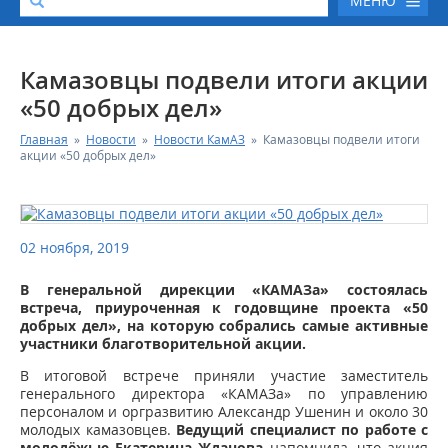
МЕНЮ
О КОМПАНИИ
Камазовцы подвели итоги акции
«50 добрых дел»
КАТАЛОГ АВТОТЕХНИКИ
Главная
»
Новости
»
Новости КамАЗ
»
Камазовцы подвели итоги
акции «50 добрых дел»
СЕРВИС И ГАРАНТИЙНЫЕ ОБЯЗАТЕЛЬСТВА
ЗАПАСНЫЕ ЧАСТИ
02 ноября, 2019
РЕМОНТ ДВИГАТЕЛЕЙ КАМАЗ
В генеральной дирекции «КАМАЗа» состоялась
встреча, приуроченная к годовщине проекта «50
добрых дел», на которую собрались самые активные
ФИНАНСОВЫЙ СЕРВИС
участники благотворительной акции.
В итоговой встрече приняли участие заместитель
ФОТОГАЛЕРЕЯ
генерального директора «КАМАЗа» по управлению
персоналом и оргразвитию Александр Ушенин и около 30
молодых камазовцев.
Ведущий специалист по работе с
КОНТАКТНАЯ ИНФОРМАЦИЯ
молодёжью Екатерина Жданова
напомнила, что акция