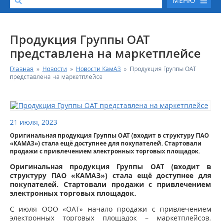
МЕНЮ
О КОМПАНИИ
Продукция Группы ОАТ
представлена на маркетплейсе
КАТАЛОГ АВТОТЕХНИКИ
Главная
»
Новости
»
Новости КамАЗ
»
Продукция Группы ОАТ
представлена на маркетплейсе
СЕРВИС И ГАРАНТИЙНЫЕ ОБЯЗАТЕЛЬСТВА
ЗАПАСНЫЕ ЧАСТИ
21 июля, 2023
Оригинальная продукция Группы ОАТ (входит в структуру ПАО
РЕМОНТ ДВИГАТЕЛЕЙ КАМАЗ
«КАМАЗ») стала ещё доступнее для покупателей. Стартовали
продажи с привлечением электронных торговых площадок.
ФИНАНСОВЫЙ СЕРВИС
Оригинальная продукция Группы ОАТ (входит в
структуру ПАО «КАМАЗ») стала ещё доступнее для
покупателей. Стартовали продажи с привлечением
ФОТОГАЛЕРЕЯ
электронных торговых площадок.
С июля ООО «ОАТ» начало продажи с привлечением
КОНТАКТНАЯ ИНФОРМАЦИЯ
электронных торговых площадок – маркетплейсов.