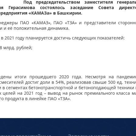
Под председательством заместителя генера
ия Герасимова состоялось заседание Совета дирек
 предприятия «КАМАЗа» в Башкирии.
енеджеры ПАО «КАМАЗ», ПАО «ТЗА» и представители сторонни
и и её положительная динамика.
 в 2021 году планируется достичь следующих показателей:
8 млрд. рублей;
едены итоги прошедшего 2020 года. Несмотря на пандемию
месителей достиг доли в 54%, реализовав свыше 500 ед. техн
 в сегментах бетонотранспортной и бетоноподающей техники
ых целей на 2021 год – вывод на рынок премиального класса м
о продукта в линейке ПАО «ТЗА».