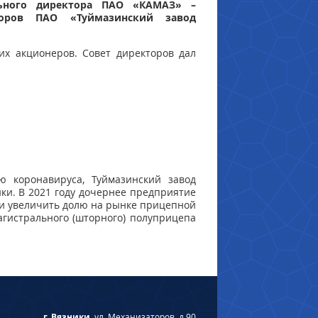
льного директора ПАО «КАМАЗ» –
торов ПАО «Туймазинский завод
х акционеров. Совет директоров дал
 коронавируса, Туймазинский завод
ики. В 2021 году дочернее предприятие
 и увеличить долю на рынке прицепной
агистрального (шторного) полуприцепа
г. Вязники,
ул. Механизаторов, д 90