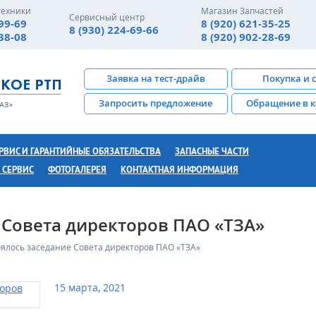
техники
Магазин Запчастей
Сервисный центр
-99-69
8 (920) 621-35-25
8 (930) 224-69-66
-38-08
8 (920) 902-28-69
Заявка на тест-драйв
Покупка и 
Запросить предложение
Обращение в 
РВИС И ГАРАНТИЙНЫЕ ОБЯЗАТЕЛЬСТВА
ЗАПАСНЫЕ ЧАСТИ
 СЕРВИС
ФОТОГАЛЕРЕЯ
КОНТАКТНАЯ ИНФОРМАЦИЯ
 Совета директоров ПАО «ТЗА»
оялось заседание Совета директоров ПАО «ТЗА»
15 марта, 2021